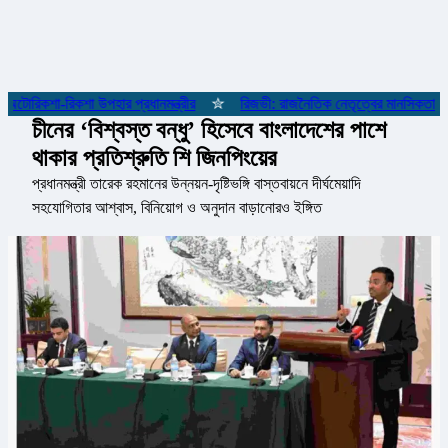
রিকশা-রিকশা উপহার প্রধানমন্ত্রীর
✮
রিজভী: রাজনৈতিক নেতৃত্বের মানসিকতা না ব
চীনের ‘বিশ্বস্ত বন্ধু’ হিসেবে বাংলাদেশের পাশে
থাকার প্রতিশ্রুতি শি জিনপিংয়ের
প্রধানমন্ত্রী তারেক রহমানের উন্নয়ন-দৃষ্টিভঙ্গি বাস্তবায়নে দীর্ঘমেয়াদি
সহযোগিতার আশ্বাস, বিনিয়োগ ও অনুদান বাড়ানোরও ইঙ্গিত