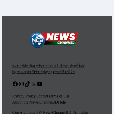
বাংলাদেশ
রাজনীতি
খেলাধুলা
অপরাধ
অর্থ-বানিজ্য
আন্তর্জাতিক
বিদ্যুৎ ও জ্বালানী
শিক্ষা
স্বাস্থ্য
প্রযুক্তি
লাইফস্টাইল
Facebook
Instagram
TikTok
X
YouTube
Privacy Policy
Contact
Terms of Use
About the NewsChannelBD
Help
Copyright 2025 © NewsChannelBD. All rights