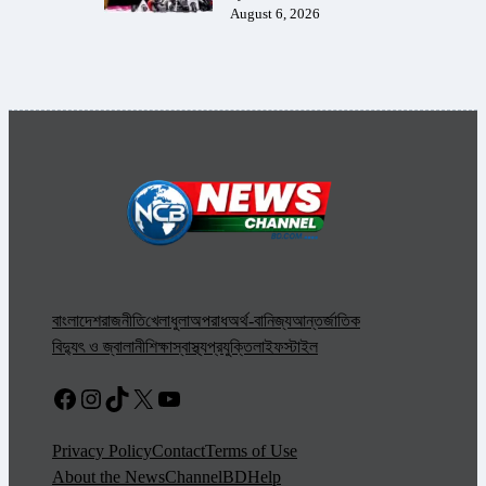
August 6, 2026
বাংলাদেশ
রাজনীতি
খেলাধুলা
অপরাধ
অর্থ-বানিজ্য
আন্তর্জাতিক
বিদ্যুৎ ও জ্বালানী
শিক্ষা
স্বাস্থ্য
প্রযুক্তি
লাইফস্টাইল
Facebook
Instagram
TikTok
X
YouTube
Privacy Policy
Contact
Terms of Use
About the NewsChannelBD
Help