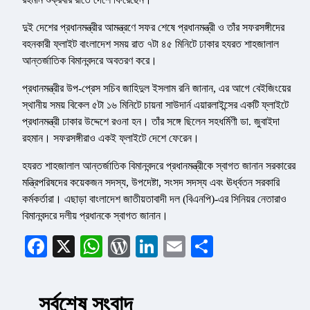
দুই দেশের প্রধানমন্ত্রীর আমন্ত্রণে সফর শেষে প্রধানমন্ত্রী ও তাঁর সফরসঙ্গীদের
বহনকারী ফ্লাইট বাংলাদেশ সময় রাত ৭টা ৪৫ মিনিটে ঢাকার হযরত শাহজালাল
আন্তর্জাতিক বিমানবন্দরে অবতরণ করে।
প্রধানমন্ত্রীর উপ-প্রেস সচিব জাহিদুল ইসলাম রনি জানান, এর আগে বেইজিংয়ের
স্থানীয় সময় বিকেল ৫টা ১৬ মিনিটে চায়না সাউদার্ন এয়ারলাইন্সের একটি ফ্লাইটে
প্রধানমন্ত্রী ঢাকার উদ্দেশে রওনা হন। তাঁর সঙ্গে ছিলেন সহধর্মিণী ডা. জুবাইদা
রহমান। সফরসঙ্গীরাও একই ফ্লাইটে দেশে ফেরেন।
হযরত শাহজালাল আন্তর্জাতিক বিমানবন্দরে প্রধানমন্ত্রীকে স্বাগত জানান সরকারের
মন্ত্রিপরিষদের কয়েকজন সদস্য, উপদেষ্টা, সংসদ সদস্য এবং ঊর্ধ্বতন সরকারি
কর্মকর্তারা। এছাড়া বাংলাদেশ জাতীয়তাবাদী দল (বিএনপি)-এর সিনিয়র নেতারাও
বিমানবন্দরে দলীয় প্রধানকে স্বাগত জানান।
Facebook
X
WhatsApp
WordPress
LinkedIn
Email
Share
সর্বশেষ সংবাদ