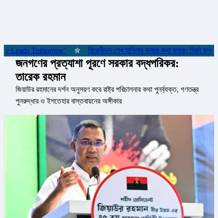
় ‘She Leads Tomorrow’
✮
বিরোধীদল শেখ হাসিনার ভাষায় কথা বলছে: মির্জা ফখরুল
জনগণের প্রত্যাশা পূরণে সরকার বদ্ধপরিকর:
তারেক রহমান
জিয়াউর রহমানের দর্শন অনুসরণ করে রাষ্ট্র পরিচালনার কথা পুনর্ব্যক্ত, গণতন্ত্র
পুনরুদ্ধার ও ইশতেহার বাস্তবায়নের অঙ্গীকার