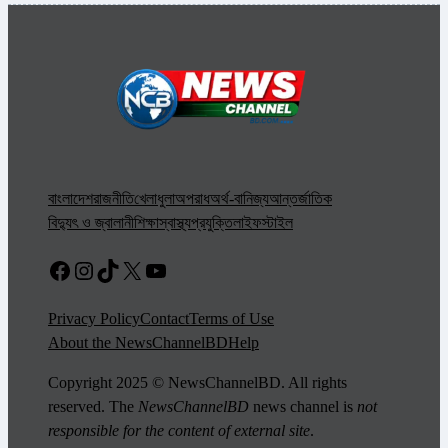
বাংলাদেশ
রাজনীতি
খেলাধুলা
অপরাধ
অর্থ-বানিজ্য
আন্তর্জাতিক
বিদ্যুৎ ও জ্বালানী
শিক্ষা
স্বাস্থ্য
প্রযুক্তি
লাইফস্টাইল
Facebook
Instagram
TikTok
X
YouTube
Privacy Policy
Contact
Terms of Use
About the NewsChannelBD
Help
Copyright 2025 © NewsChannelBD. All rights
reserved. The
NewsChannelBD
news channel is
not
responsible for the content of external site
.