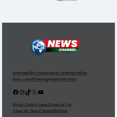
বাংলাদেশ
রাজনীতি
খেলাধুলা
অপরাধ
অর্থ-বানিজ্য
আন্তর্জাতিক
বিদ্যুৎ ও জ্বালানী
শিক্ষা
স্বাস্থ্য
প্রযুক্তি
লাইফস্টাইল
Facebook
Instagram
TikTok
X
YouTube
Privacy Policy
Contact
Terms of Use
About the NewsChannelBD
Help