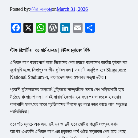
Posted by:
মনিরা আক্তার
on
March 31, 2026
Facebook
X
WhatsApp
WordPress
LinkedIn
Email
Share
স্টাফ রিপোর্টার | ৩১ মার্চ ২০২৬ | নিউজ চ্যানেল বিডি
এশিয়ান কাপ বাছাইপর্বে আজ নিজেদের শেষ ম্যাচে বাংলাদেশ জাতীয় ফুটবল দল
মুখোমুখি হচ্ছে সিঙ্গাপুর জাতীয় ফুটবল দল। ম্যাচটি অনুষ্ঠিত হবে Singapore
National Stadium-এ, বাংলাদেশ সময় মঙ্গলবার সন্ধ্যা ৬টায়।
প্রবাসী ফুটবলারদের অন্তর্ভুক্তিতে সাম্প্রতিক সময়ে বেশ শক্তিশালী হয়ে
উঠেছে বাংলাদেশ দল। এরই ধারাবাহিকতায় ২২ বছর পর ভারতকে হারানোর
পাশাপাশি হংকংয়ের মতো প্রতিপক্ষের বিপক্ষে ড্র করে নজর কাড়ে লাল-সবুজের
প্রতিনিধিরা।
তবে পাঁচ ম্যাচে এক জয়, দুই ড্র ও দুই হারে মোট ৫ পয়েন্ট সংগ্রহ করায়
আগেই এএফসি এশিয়ান কাপ-এর চূড়ান্ত পর্বে ওঠার সম্ভাবনা শেষ হয়ে গেছে