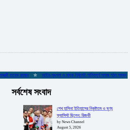
্রী তারেক রহমান
✮
আইন-শৃঙ্খলা ও মাদক নির্মূলেই শান্তিপূর্ণ সমাজ গঠন সম্ভব: পানিসম্
সর্বশেষ সংবাদ
শেখ হাসিনা ইতিহাসের নিকৃষ্টতম ও ঘৃণ্য
ফ্যাসিস্ট ছিলেন: রিজভী
by News Channel
August 5, 2026