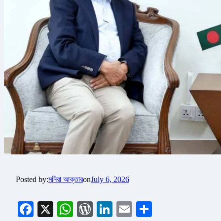
Posted by:
মনিরা আক্তার
on
July 6, 2026
Facebook
X
WhatsApp
WordPress
LinkedIn
Email
Share