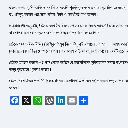
বাংলাদেশের প্রতি অবিচল সমর্থন ও সংহতি পুনর্ব্যক্ত করেছেন আন্তোনিও গুতেরেস, জাতি
ড. খলিলুর রহমান-এর সঙ্গে বৈঠকে তিনি এ সমর্থনের কথা জানান।
তথ্যবিবরণী অনুযায়ী, বৈঠকে নবগঠিত বাংলাদেশ সরকারের প্রতি আন্তরিক অভিনন্দন জান
ধারাবাহিক মানবিক নেতৃত্ব ও উদারতার ভূয়সী প্রশংসা করেন তিনি।
বৈঠকে সমসাময়িক বিভিন্ন বৈশ্বিক ইস্যু নিয়ে বিস্তারিত আলোচনা হয়। এ সময় পররাষ্ট্
চ্যালেঞ্জ এবং দরিদ্র দেশগুলোর ওপর এর অসম ও বৈষম্যমূলক প্রভাবের বিষয়টি তুলে
বৈঠকে তারেক রহমান-এর পক্ষ থেকে জাতিসংঘ মহাসচিবকে সুবিধাজনক সময়ে বাংলাদেশ
জন্য কৃতজ্ঞতা প্রকাশ করেন।
বৈঠক শেষে উভয় পক্ষ বৈশ্বিক চ্যালেঞ্জ মোকাবিলা এবং টেকসই উন্নয়ন লক্ষ্যমাত্রা
করেন।
Facebook
X
WhatsApp
WordPress
LinkedIn
Email
Share