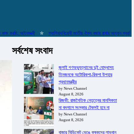
রছি: আইনমন্ত্রী
✮
ফ্যাসিবাদবিরোধী জাতীয় ঐক্য বজায় রাখার আহ্বান স্বরাষ্ট্রমন্ত্রীর
সর্বশেষ সংবাদ
জুলাই গণঅভ্যুত্থানের দুই যোদ্ধাসহ
তিনজনকে অটোরিকশা-রিকশা উপহার
প্রধানমন্ত্রীর
by News Channel
August 8, 2026
রিজভী: রাজনৈতিক নেতৃত্বের মানসিকতা
না বদলালে সংস্কার টেকসই হবে না
by News Channel
August 8, 2026
বাজার সিন্ডিকেট ভেঙে কৃষকদের লাভবান