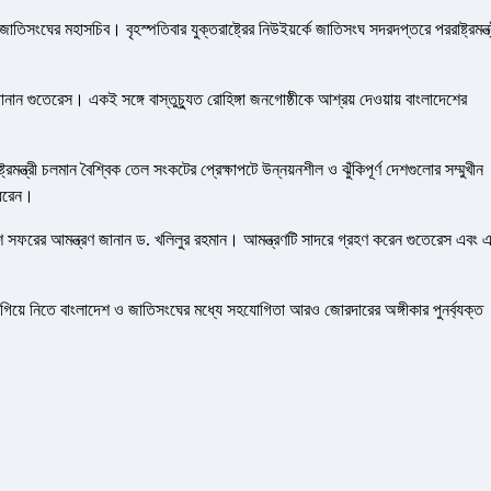
সংঘের মহাসচিব। বৃহস্পতিবার যুক্তরাষ্ট্রের নিউইয়র্কে জাতিসংঘ সদরদপ্তরে পররাষ্ট্রমন্ত্
ান গুতেরেস। একই সঙ্গে বাস্তুচ্যুত রোহিঙ্গা জনগোষ্ঠীকে আশ্রয় দেওয়ায় বাংলাদেশের
রমন্ত্রী চলমান বৈশ্বিক তেল সংকটের প্রেক্ষাপটে উন্নয়নশীল ও ঝুঁকিপূর্ণ দেশগুলোর সম্মুখীন
 ধরেন।
 সফরের আমন্ত্রণ জানান ড. খলিলুর রহমান। আমন্ত্রণটি সাদরে গ্রহণ করেন গুতেরেস এবং 
 এগিয়ে নিতে বাংলাদেশ ও জাতিসংঘের মধ্যে সহযোগিতা আরও জোরদারের অঙ্গীকার পুনর্ব্যক্ত