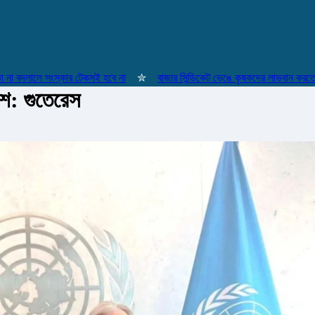
দলালে সংস্কার টেকসই হবে না
✮
বাজার সিন্ডিকেট ভেঙে কৃষকদের লাভবান করতে কাজ ক
শে: গুতেরেস