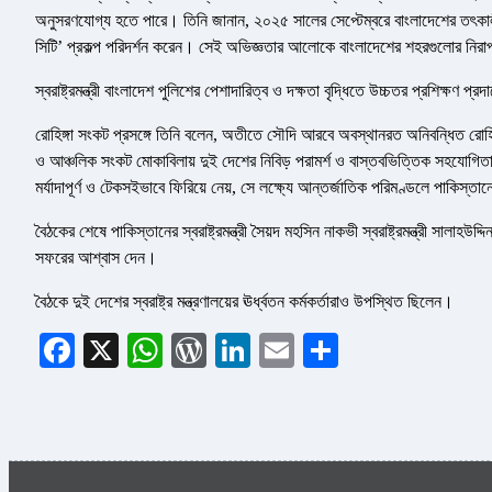
অনুসরণযোগ্য হতে পারে। তিনি জানান, ২০২৫ সালের সেপ্টেম্বরে বাংলাদেশের তৎকালীন
সিটি’ প্রকল্প পরিদর্শন করেন। সেই অভিজ্ঞতার আলোকে বাংলাদেশের শহরগুলোর নির
স্বরাষ্ট্রমন্ত্রী বাংলাদেশ পুলিশের পেশাদারিত্ব ও দক্ষতা বৃদ্ধিতে উচ্চতর প্রশিক্ষণ 
রোহিঙ্গা সংকট প্রসঙ্গে তিনি বলেন, অতীতে সৌদি আরবে অবস্থানরত অনিবন্ধিত রোহ
ও আঞ্চলিক সংকট মোকাবিলায় দুই দেশের নিবিড় পরামর্শ ও বাস্তবভিত্তিক সহযোগিতা গ
মর্যাদাপূর্ণ ও টেকসইভাবে ফিরিয়ে নেয়, সে লক্ষ্যে আন্তর্জাতিক পরিমণ্ডলে পাকিস্ত
বৈঠকের শেষে পাকিস্তানের স্বরাষ্ট্রমন্ত্রী সৈয়দ মহসিন নাকভী স্বরাষ্ট্রমন্ত্রী সা
সফরের আশ্বাস দেন।
বৈঠকে দুই দেশের স্বরাষ্ট্র মন্ত্রণালয়ের ঊর্ধ্বতন কর্মকর্তারাও উপস্থিত ছিলেন।
Facebook
X
WhatsApp
WordPress
LinkedIn
Email
Share