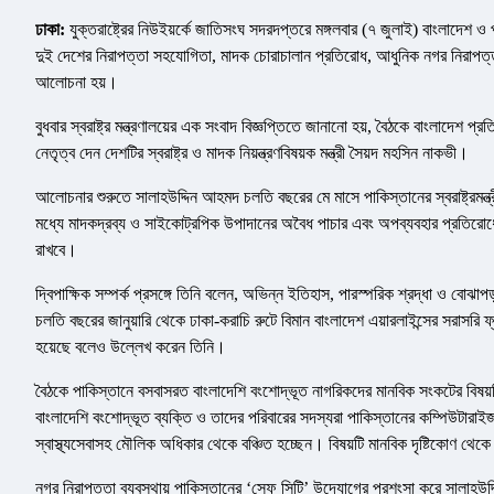
ঢাকা:
যুক্তরাষ্ট্রের নিউইয়র্কে জাতিসংঘ সদরদপ্তরে মঙ্গলবার (৭ জুলাই) বাংলাদেশ ও পাক
দুই দেশের নিরাপত্তা সহযোগিতা, মাদক চোরাচালান প্রতিরোধ, আধুনিক নগর নিরাপত্তা, পু
আলোচনা হয়।
বুধবার স্বরাষ্ট্র মন্ত্রণালয়ের এক সংবাদ বিজ্ঞপ্তিতে জানানো হয়, বৈঠকে বাংলাদেশ প্র
নেতৃত্ব দেন দেশটির স্বরাষ্ট্র ও মাদক নিয়ন্ত্রণবিষয়ক মন্ত্রী সৈয়দ মহসিন নাকভী।
আলোচনার শুরুতে সালাহউদ্দিন আহমদ চলতি বছরের মে মাসে পাকিস্তানের স্বরাষ্ট্রমন
মধ্যে মাদকদ্রব্য ও সাইকোট্রপিক উপাদানের অবৈধ পাচার এবং অপব্যবহার প্রতিরোধে স
রাখবে।
দ্বিপাক্ষিক সম্পর্ক প্রসঙ্গে তিনি বলেন, অভিন্ন ইতিহাস, পারস্পরিক শ্রদ্ধা ও বোঝাপ
চলতি বছরের জানুয়ারি থেকে ঢাকা-করাচি রুটে বিমান বাংলাদেশ এয়ারলাইন্সের সরাসরি ফ
হয়েছে বলেও উল্লেখ করেন তিনি।
বৈঠকে পাকিস্তানে বসবাসরত বাংলাদেশি বংশোদ্ভূত নাগরিকদের মানবিক সংকটের বিষয়টি 
বাংলাদেশি বংশোদ্ভূত ব্যক্তি ও তাদের পরিবারের সদস্যরা পাকিস্তানের কম্পিউটারা
স্বাস্থ্যসেবাসহ মৌলিক অধিকার থেকে বঞ্চিত হচ্ছেন। বিষয়টি মানবিক দৃষ্টিকোণ থেকে
নগর নিরাপত্তা ব্যবস্থায় পাকিস্তানের ‘সেফ সিটি’ উদ্যোগের প্রশংসা করে সালাহউ