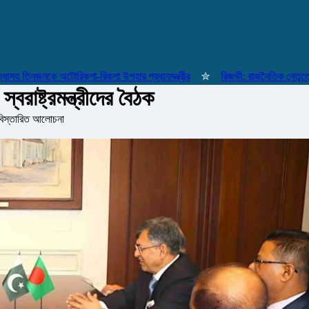
তিনজনকে অটোরিকশা-রিকশা উপহার প্রধানমন্ত্রীর
✮
রিজভী: রাজনৈতিক নেতৃত্বের মান
রাষ্ট্রমন্ত্রীদের বৈঠক
 বিস্তারিত আলোচনা