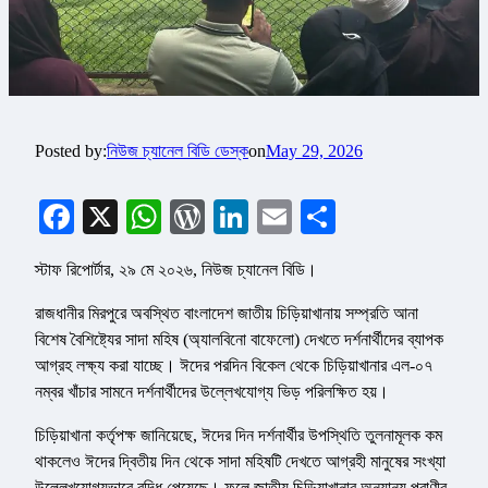
Posted by:
নিউজ চ্যানেল বিডি ডেস্ক
on
May 29, 2026
Facebook
X
WhatsApp
WordPress
LinkedIn
Email
Share
স্টাফ রিপোর্টার, ২৯ মে ২০২৬, নিউজ চ্যানেল বিডি।
রাজধানীর মিরপুরে অবস্থিত বাংলাদেশ জাতীয় চিড়িয়াখানায় সম্প্রতি আনা
বিশেষ বৈশিষ্ট্যের সাদা মহিষ (অ্যালবিনো বাফেলো) দেখতে দর্শনার্থীদের ব্যাপক
আগ্রহ লক্ষ্য করা যাচ্ছে। ঈদের পরদিন বিকেল থেকে চিড়িয়াখানার এল-০৭
নম্বর খাঁচার সামনে দর্শনার্থীদের উল্লেখযোগ্য ভিড় পরিলক্ষিত হয়।
চিড়িয়াখানা কর্তৃপক্ষ জানিয়েছে, ঈদের দিন দর্শনার্থীর উপস্থিতি তুলনামূলক কম
থাকলেও ঈদের দ্বিতীয় দিন থেকে সাদা মহিষটি দেখতে আগ্রহী মানুষের সংখ্যা
উল্লেখযোগ্যভাবে বৃদ্ধি পেয়েছে। ফলে জাতীয় চিড়িয়াখানার অন্যান্য প্রাণীর