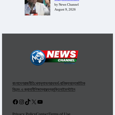
by News Channel
August 9, 2026
বাংলাদেশ
রাজনীতি
খেলাধুলা
অপরাধ
অর্থ-বানিজ্য
আন্তর্জাতিক
বিদ্যুৎ ও জ্বালানী
শিক্ষা
স্বাস্থ্য
প্রযুক্তি
লাইফস্টাইল
Facebook
Instagram
TikTok
X
YouTube
Privacy Policy
Contact
Terms of Use