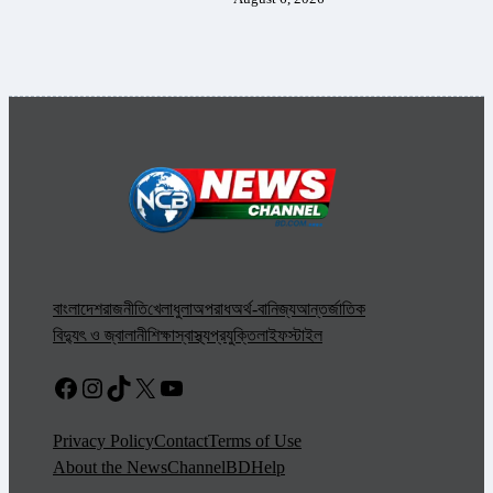
বাংলাদেশ
রাজনীতি
খেলাধুলা
অপরাধ
অর্থ-বানিজ্য
আন্তর্জাতিক
বিদ্যুৎ ও জ্বালানী
শিক্ষা
স্বাস্থ্য
প্রযুক্তি
লাইফস্টাইল
Facebook
Instagram
TikTok
X
YouTube
Privacy Policy
Contact
Terms of Use
About the NewsChannelBD
Help