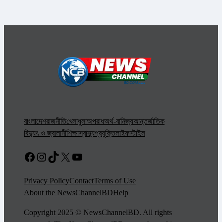
বাংলাদেশ
রাজনীতি
খেলাধুলা
অপরাধ
অর্থ-বানিজ্য
আন্তর্জাতিক
বিদ্যুৎ ও জ্বালানী
শিক্ষা
স্বাস্থ্য
প্রযুক্তি
লাইফস্টাইল
Facebook
Instagram
TikTok
X
YouTube
Privacy Policy
Contact
Terms of Use
About the NewsChannelBD
Help
Copyright 2025 © NewsChannelBD. All rights