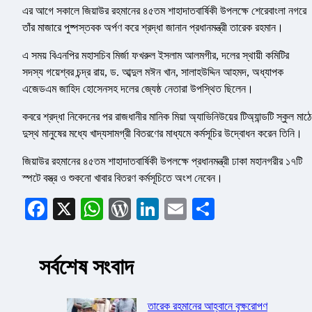
এর আগে সকালে জিয়াউর রহমানের ৪৫তম শাহাদাতবার্ষিকী উপলক্ষে শেরেবাংলা নগরে
তাঁর মাজারে পুষ্পস্তবক অর্পণ করে শ্রদ্ধা জানান প্রধানমন্ত্রী তারেক রহমান।
এ সময় বিএনপির মহাসচিব মির্জা ফখরুল ইসলাম আলমগীর, দলের স্থায়ী কমিটির
সদস্য গয়েশ্বর চন্দ্র রায়, ড. আব্দুল মঈন খান, সালাহউদ্দিন আহমদ, অধ্যাপক
এজেডএম জাহিদ হোসেনসহ দলের জ্যেষ্ঠ নেতারা উপস্থিত ছিলেন।
কবরে শ্রদ্ধা নিবেদনের পর রাজধানীর মানিক মিয়া অ্যাভিনিউয়ের টিঅ্যান্ডটি স্কুল মাঠে
দুস্থ মানুষের মধ্যে খাদ্যসামগ্রী বিতরণের মাধ্যমে কর্মসূচির উদ্বোধন করেন তিনি।
জিয়াউর রহমানের ৪৫তম শাহাদাতবার্ষিকী উপলক্ষে প্রধানমন্ত্রী ঢাকা মহানগরীর ১৭টি
স্পটে বস্ত্র ও শুকনো খাবার বিতরণ কর্মসূচিতে অংশ নেবেন।
Facebook
X
WhatsApp
WordPress
LinkedIn
Email
Share
সর্বশেষ সংবাদ
তারেক রহমানের আহ্বানে বৃক্ষরোপণ