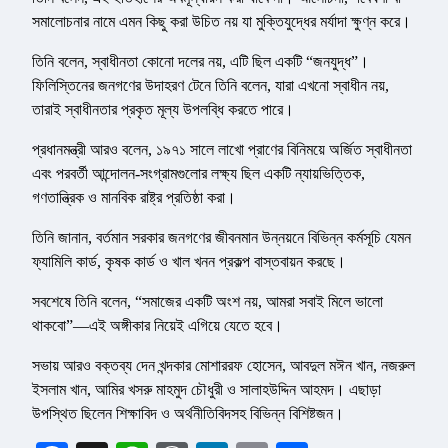
সমালোচনার নামে এমন কিছু করা উচিত নয় যা মুক্তিযুদ্ধের মর্যাদা ক্ষুণ্ন করে।
তিনি বলেন, স্বাধীনতা কোনো দলের নয়, এটি ছিল একটি “জনযুদ্ধ”।
ফিলিস্তিনের জনগণের উদাহরণ টেনে তিনি বলেন, যারা এখনো স্বাধীন নয়,
তারাই স্বাধীনতার প্রকৃত মূল্য উপলব্ধি করতে পারে।
প্রধানমন্ত্রী আরও বলেন, ১৯৭১ সালে লাখো প্রাণের বিনিময়ে অর্জিত স্বাধীনতা
এবং পরবর্তী আন্দোলন-সংগ্রামগুলোর লক্ষ্য ছিল একটি ন্যায়ভিত্তিক,
গণতান্ত্রিক ও মানবিক রাষ্ট্র প্রতিষ্ঠা করা।
তিনি জানান, বর্তমান সরকার জনগণের জীবনমান উন্নয়নে বিভিন্ন কর্মসূচি যেমন
ফ্যামিলি কার্ড, কৃষক কার্ড ও খাল খনন প্রকল্প বাস্তবায়ন করছে।
সবশেষে তিনি বলেন, “সমাজের একটি অংশ নয়, আমরা সবাই মিলে ভালো
থাকবো”—এই অঙ্গীকার নিয়েই এগিয়ে যেতে হবে।
সভায় আরও বক্তব্য দেন খন্দকার মোশাররফ হোসেন, আবদুল মঈন খান, নজরুল
ইসলাম খান, আমির খসরু মাহমুদ চৌধুরী ও সালাহউদ্দিন আহমদ। এছাড়া
উপস্থিত ছিলেন শিক্ষাবিদ ও অর্থনীতিবিদসহ বিভিন্ন বিশিষ্টজন।