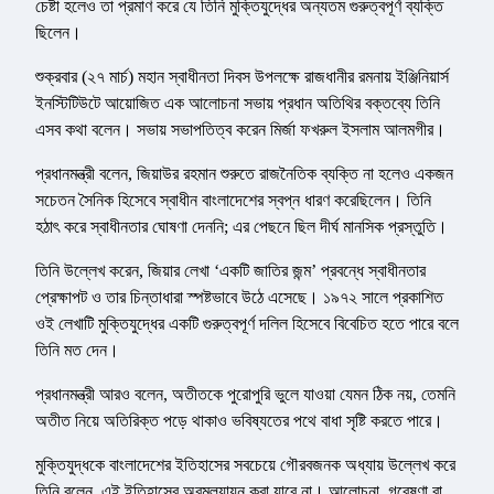
চেষ্টা হলেও তা প্রমাণ করে যে তিনি মুক্তিযুদ্ধের অন্যতম গুরুত্বপূর্ণ ব্যক্তি
ছিলেন।
শুক্রবার (২৭ মার্চ) মহান স্বাধীনতা দিবস উপলক্ষে রাজধানীর রমনায় ইঞ্জিনিয়ার্স
ইনস্টিটিউটে আয়োজিত এক আলোচনা সভায় প্রধান অতিথির বক্তব্যে তিনি
এসব কথা বলেন। সভায় সভাপতিত্ব করেন মির্জা ফখরুল ইসলাম আলমগীর।
প্রধানমন্ত্রী বলেন, জিয়াউর রহমান শুরুতে রাজনৈতিক ব্যক্তি না হলেও একজন
সচেতন সৈনিক হিসেবে স্বাধীন বাংলাদেশের স্বপ্ন ধারণ করেছিলেন। তিনি
হঠাৎ করে স্বাধীনতার ঘোষণা দেননি; এর পেছনে ছিল দীর্ঘ মানসিক প্রস্তুতি।
তিনি উল্লেখ করেন, জিয়ার লেখা ‘একটি জাতির জন্ম’ প্রবন্ধে স্বাধীনতার
প্রেক্ষাপট ও তার চিন্তাধারা স্পষ্টভাবে উঠে এসেছে। ১৯৭২ সালে প্রকাশিত
ওই লেখাটি মুক্তিযুদ্ধের একটি গুরুত্বপূর্ণ দলিল হিসেবে বিবেচিত হতে পারে বলে
তিনি মত দেন।
প্রধানমন্ত্রী আরও বলেন, অতীতকে পুরোপুরি ভুলে যাওয়া যেমন ঠিক নয়, তেমনি
অতীত নিয়ে অতিরিক্ত পড়ে থাকাও ভবিষ্যতের পথে বাধা সৃষ্টি করতে পারে।
মুক্তিযুদ্ধকে বাংলাদেশের ইতিহাসের সবচেয়ে গৌরবজনক অধ্যায় উল্লেখ করে
তিনি বলেন, এই ইতিহাসের অবমূল্যায়ন করা যাবে না। আলোচনা, গবেষণা বা