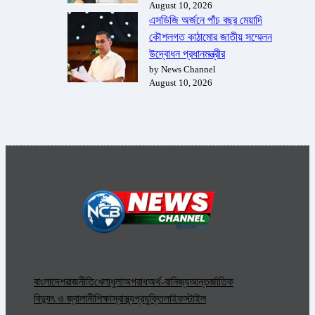
August 10, 2026
এসডিজি অর্জনে পাঁচ বছর মেয়াদি
কৌশলগত কাঠামোর জাতীয় সম্মেলন
উদ্বোধন প্রধানমন্ত্রীর
by News Channel
August 10, 2026
বাংলাদেশ
রাজনীতি
খেলাধুলা
অপরাধ
অর্থ-বানিজ্য
আন্তর্জাতিক
বিদ্যুৎ ও জ্বালানী
শিক্ষা
স্বাস্থ্য
প্রযুক্তি
লাইফস্টাইল