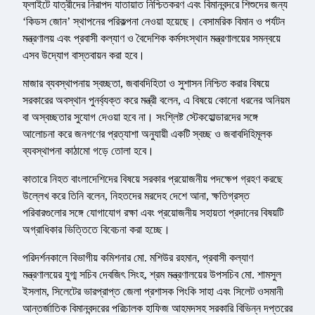
ফ্লাইটে যাত্রীদের নিরাপদ যাতায়াত নিশ্চিতকরণ এবং বিমানবন্দরে শিশুদের জন্য
‘কিডস জোন’ স্থাপনের পরিকল্পনা নেওয়া হয়েছে। বেসামরিক বিমান ও পর্যটন
মন্ত্রণালয় এবং প্রবাসী কল্যাণ ও বৈদেশিক কর্মসংস্থান মন্ত্রণালয়ের সমন্বয়ে
এসব উদ্যোগ বাস্তবায়ন করা হবে।
মাজার ব্যবস্থাপনায় স্বচ্ছতা, জবাবদিহিতা ও সুশাসন নিশ্চিত করার বিষয়ে
সরকারের অবস্থান পুনর্ব্যক্ত করে মন্ত্রী বলেন, এ বিষয়ে কোনো ধরনের অনিয়ম
বা অস্বচ্ছতার সুযোগ দেওয়া হবে না। সংশ্লিষ্ট স্টেকহোল্ডারদের সঙ্গে
আলোচনা করে জনগণের প্রত্যাশা অনুযায়ী একটি স্বচ্ছ ও জবাবদিহিমূলক
ব্যবস্থাপনা কাঠামো গড়ে তোলা হবে।
কাতারে নিহত বাংলাদেশিদের বিষয়ে সরকার প্রয়োজনীয় পদক্ষেপ গ্রহণ করছে
উল্লেখ করে তিনি বলেন, নিহতদের মরদেহ দেশে আনা, ক্ষতিগ্রস্ত
পরিবারগুলোর সঙ্গে যোগাযোগ রক্ষা এবং প্রয়োজনীয় সহায়তা প্রদানের বিষয়টি
অগ্রাধিকার ভিত্তিতে বিবেচনা করা হচ্ছে।
পরিদর্শনকালে বিভাগীয় কমিশনার মো. মশিউর রহমান, প্রবাসী কল্যাণ
মন্ত্রণালয়ের যুগ্ম সচিব দেবজিৎ সিংহ, শ্রম মন্ত্রণালয়ের উপসচিব মো. শামসুল
ইসলাম, সিলেটের ভারপ্রাপ্ত জেলা প্রশাসক পিংকি সাহা এবং সিলেট ওসমানী
আন্তর্জাতিক বিমানবন্দরের পরিচালক হাফিজ আহমদসহ সরকারি বিভিন্ন দপ্তরের