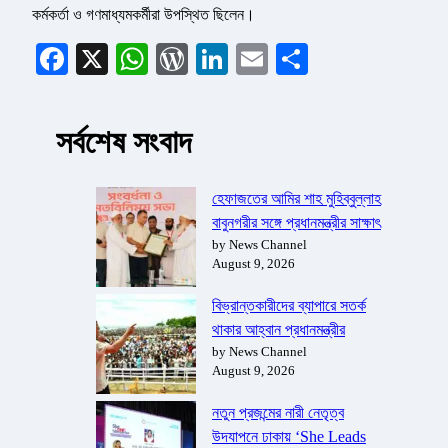
কর্মকর্তা ও গণমাধ্যমকর্মীরা উপস্থিত ছিলেন।
Facebook
X
WhatsApp
WordPress
LinkedIn
Email
Share
সর্বশেষ সংবাদ
হেফাজতের আমির শাহ মুহিব্বুল্লাহ
বাবুনগরীর সঙ্গে প্রধানমন্ত্রীর সাক্ষাৎ
by News Channel
August 9, 2026
বিভ্রান্তকারীদের ব্যাপারে সতর্ক
থাকার আহ্বান প্রধানমন্ত্রীর
by News Channel
August 9, 2026
নতুন প্রজন্মের নারী নেতৃত্ব
উদযাপনে ঢাকায় ‘She Leads