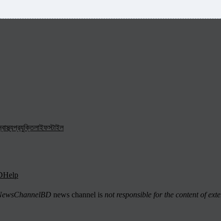
্বাস্থ্য
প্রযুক্তি
লাইফস্টাইল
D
Help
ewsChannelBD
news channel is
not responsible for the content of exte