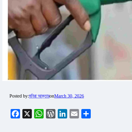
Posted by:
মনিরা আক্তার
on
March 30, 2026
Facebook
X
WhatsApp
WordPress
LinkedIn
Email
Share