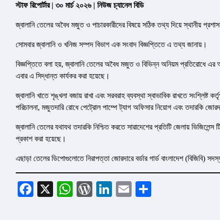
স্টাফ রিপোর্টার | ৩০ মার্চ ২০২৬ | নিউজ চ্যানেল বিডি
জ্বালানি তেলের অবৈধ মজুত ও পাচারকারীদের বিষয়ে সঠিক তথ্য দিয়ে স্থানীয় প্রশা
সোমবার জ্বালানি ও খনিজ সম্পদ বিভাগ এক সংবাদ বিজ্ঞপ্তিতে এ তথ্য জানায়।
বিজ্ঞপ্তিতে বলা হয়, জ্বালানি তেলের অবৈধ মজুত ও বিভিন্ন অনিয়ম প্রতিরোধে এর
এবার এ সিদ্ধান্ত কার্যকর করা হয়েছে।
জ্বালানি খাতে শৃঙ্খলা বজায় রাখা এবং সরবরাহ ব্যবস্থা স্বাভাবিক রাখতে সংশ্লিষ্ট কর্
পরিচালনা, মজুতদারি রোধে পেট্রোল পাম্পে ট্যাগ অফিসার নিয়োগ এবং তদারকি জোর
জ্বালানি তেলের যথাযথ তদারকি নিশ্চিত করতে সারাদেশের প্রতিটি জেলায় ভিজিলেন
প্রকাশ করা হয়েছে।
এছাড়া তেলের ডিপোগুলোতে নিরাপত্তা জোরদারে বর্ডার গার্ড বাংলাদেশ (বিজিবি) সদস
Facebook
X
WhatsApp
WordPress
LinkedIn
Email
Share