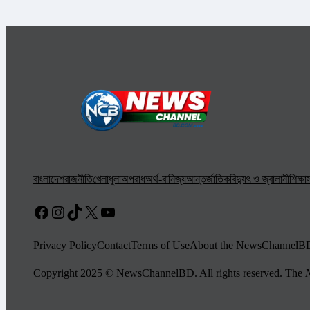
বাংলাদেশ
রাজনীতি
খেলাধুলা
অপরাধ
অর্থ-বানিজ্য
আন্তর্জাতিক
বিদ্যুৎ ও জ্বালানী
শিক্ষা
স
Facebook
Instagram
TikTok
X
YouTube
Privacy Policy
Contact
Terms of Use
About the NewsChannelB
Copyright 2025 © NewsChannelBD. All rights reserved. The
N