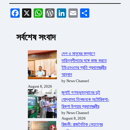
Facebook
X
WhatsApp
WordPress
LinkedIn
Email
Share
সর্বশেষ সংবাদ
দেশ ও মানুষের কল্যাণে
দায়িত্বশীলতার সঙ্গে কাজ করতে
ইউএনওদের প্রতি প্রধানমন্ত্রীর
আহ্বান
by News Channel
August 8, 2026
জুলাই গণঅভ্যুত্থানের দুই
যোদ্ধাসহ তিনজনকে অটোরিকশা-
রিকশা উপহার প্রধানমন্ত্রীর
by News Channel
August 8, 2026
রিজভী: রাজনৈতিক নেতৃত্বের