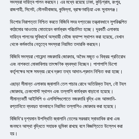
সদস্যরা দায়িত্ব পালন করছেন। এর মধ্যে রয়েছে ঢাকা, কুড়িগ্রাম, রংপুর,
রাজশাহী, সিলেট, মৌলভীবাজার, কুমিল্লা, ব্রাহ্মণবাড়িয়া এবং সুনামগঞ্জ।
ডিপোর নিরাপত্তা নিশ্চিত করতে বিজিবি সদর দপ্তরের তত্ত্বাবধানে সুপরিকল্পিত
কাঠামোর আওতায় মোতায়েন কার্যক্রম পরিচালিত হচ্ছে। দূরবর্তী এলাকায়
দায়িত্ব পালনের সুবিধার্থে অস্থায়ী বেইজ ক্যাম্প স্থাপন করা হয়েছে, যেখান
থেকে কর্মকর্তার নেতৃত্বে সদস্যরা নিয়মিত তদারকি করছেন।
বিজিবি সদস্যরা গোয়েন্দা নজরদারি জোরদার, অবৈধ মজুত ও বিক্রয় প্রতিরোধ
এবং নাশকতা মোকাবিলায় তাৎক্ষণিক ব্যবস্থা নিচ্ছেন। পাশাপাশি ডিপো
কর্তৃপক্ষের সঙ্গে সমন্বয় রেখে দ্রুত তথ্য আদান-প্রদান নিশ্চিত করা হচ্ছে।
এছাড়া সীমান্ত এলাকায় জ্বালানি তেল পাচার রোধে অতিরিক্ত টহল, নৌ টহল
জোরদার, চেকপোস্ট স্থাপন এবং তল্লাশি কার্যক্রম বাড়ানো হয়েছে।
সীমান্তবর্তী আইসিপি ও এলসিপিগুলোতে নজরদারি বৃদ্ধি এবং আমদানি-
রপ্তানিতে ব্যবহৃত যানবাহনে নিয়মিত তল্লাশিও জোরদার করা হয়েছে।
বিজিবি’র দৃশ্যমান উপস্থিতি জ্বালানি তেলের সরবরাহ স্বাভাবিক রাখা এবং
জনমনে আস্থা বৃদ্ধিতে সহায়ক ভূমিকা রাখছে বলে বিজ্ঞপ্তিতে উল্লেখ করা
হয়।