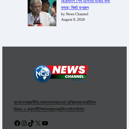
বিরোধীদল শেখ হাসিনার ভাষায় কথা
বলছে: মির্জা ফখরুল
by News Channel
August 9, 2026
বাংলাদেশ
রাজনীতি
খেলাধুলা
অপরাধ
অর্থ-বানিজ্য
আন্তর্জাতিক
বিদ্যুৎ ও জ্বালানী
শিক্ষা
স্বাস্থ্য
প্রযুক্তি
লাইফস্টাইল
Facebook
Instagram
TikTok
X
YouTube