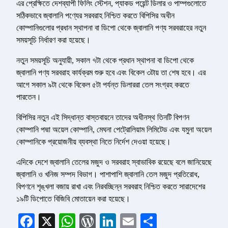
এর প্রেক্ষিতে দেশব্যাপী ফিলিং স্টেশন, প্যাকড পয়েন্ট ডিলার ও পাম্পগুলোতে
সঠিকভাবে জ্বালানি পণ্যের সরবরাহ নিশ্চিত করতে বিপিসির অধীন
কোম্পানিগুলোর প্রধান স্থাপনা বা ডিপো থেকে জ্বালানি পণ্য সরবরাহের নতুন
সময়সূচি নির্ধারণ করা হয়েছে।
নতুন সময়সূচি অনুযায়ী, সকাল ৭টা থেকে প্রধান স্থাপনা বা ডিপো থেকে
জ্বালানি পণ্য সরবরাহ কার্যক্রম শুরু হবে এবং বিকেল ৩টায় তা শেষ হবে। এর
আগে সকাল ৯টা থেকে বিকেল ৫টা পর্যন্ত ডিলাররা তেল সংগ্রহ করতে
পারতেন।
বিপিসির নতুন এই সিদ্ধান্ত বাস্তবায়নে তাদের অধীনস্থ তিনটি বিপণন
কোম্পানি পদ্মা অয়েল কোম্পানি, মেঘনা পেট্রোলিয়াম লিমিটেড এবং যমুনা অয়েল
কোম্পানিকে প্রয়োজনীয় ব্যবস্থা নিতে নির্দেশ দেওয়া হয়েছে।
এদিকে দেশে জ্বালানি তেলের মজুদ ও সরবরাহ স্বাভাবিক রয়েছে বলে জানিয়েছে
জ্বালানি ও খনিজ সম্পদ বিভাগ। পাশাপাশি জ্বালানি তেল মজুদ প্রতিরোধ,
বিপণনে শৃঙ্খলা বজায় রাখা এবং নিরবচ্ছিন্ন সরবরাহ নিশ্চিত করতে সারাদেশের
১৯টি ডিপোতে বিজিবি মোতায়েন করা হয়েছে।
Facebook
X
WhatsApp
WordPress
LinkedIn
Email
Share