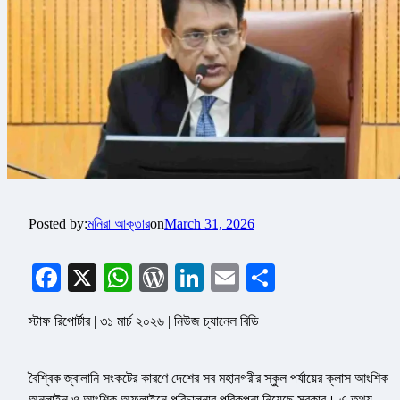
Posted by:
মনিরা আক্তার
on
March 31, 2026
Facebook
X
WhatsApp
WordPress
LinkedIn
Email
Share
স্টাফ রিপোর্টার | ৩১ মার্চ ২০২৬ | নিউজ চ্যানেল বিডি
বৈশ্বিক জ্বালানি সংকটের কারণে দেশের সব মহানগরীর স্কুল পর্যায়ের ক্লাস আংশিক
অনলাইন ও আংশিক অফলাইনে পরিচালনার পরিকল্পনা নিয়েছে সরকার। এ তথ্য