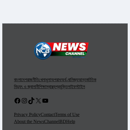
বাংলাদেশ
রাজনীতি
খেলাধুলা
অপরাধ
অর্থ-বানিজ্য
আন্তর্জাতিক
বিদ্যুৎ ও জ্বালানী
শিক্ষা
স্বাস্থ্য
প্রযুক্তি
লাইফস্টাইল
Facebook
Instagram
TikTok
X
YouTube
Privacy Policy
Contact
Terms of Use
About the NewsChannelBD
Help