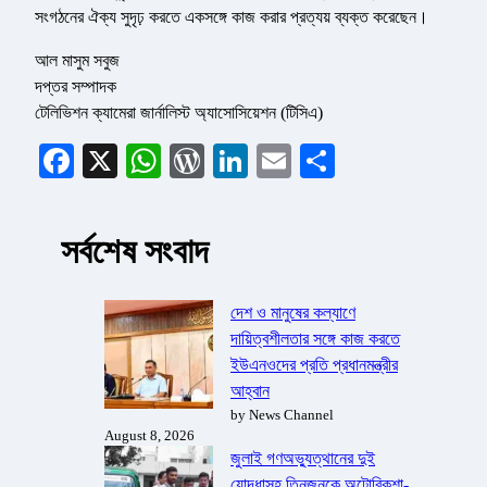
সংগঠনের ঐক্য সুদৃঢ় করতে একসঙ্গে কাজ করার প্রত্যয় ব্যক্ত করেছেন।
আল মাসুম সবুজ
দপ্তর সম্পাদক
টেলিভিশন ক্যামেরা জার্নালিস্ট অ্যাসোসিয়েশন (টিসিএ)
Facebook
X
WhatsApp
WordPress
LinkedIn
Email
Share
সর্বশেষ সংবাদ
দেশ ও মানুষের কল্যাণে
দায়িত্বশীলতার সঙ্গে কাজ করতে
ইউএনওদের প্রতি প্রধানমন্ত্রীর
আহ্বান
by News Channel
August 8, 2026
জুলাই গণঅভ্যুত্থানের দুই
যোদ্ধাসহ তিনজনকে অটোরিকশা-