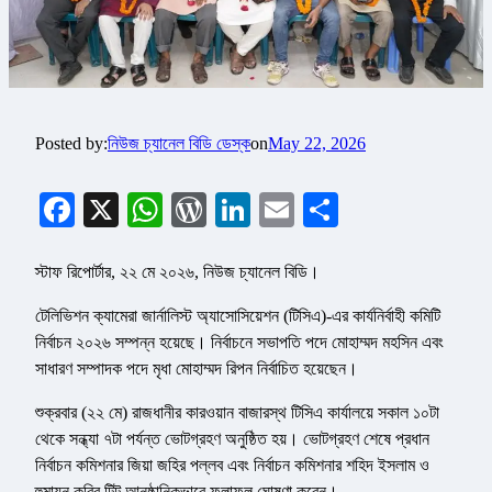
Posted by:
নিউজ চ্যানেল বিডি ডেস্ক
on
May 22, 2026
Facebook
X
WhatsApp
WordPress
LinkedIn
Email
Share
স্টাফ রিপোর্টার, ২২ মে ২০২৬, নিউজ চ্যানেল বিডি।
টেলিভিশন ক্যামেরা জার্নালিস্ট অ্যাসোসিয়েশন (টিসিএ)-এর কার্যনির্বাহী কমিটি
নির্বাচন ২০২৬ সম্পন্ন হয়েছে। নির্বাচনে সভাপতি পদে মোহাম্মদ মহসিন এবং
সাধারণ সম্পাদক পদে মৃধা মোহাম্মদ রিপন নির্বাচিত হয়েছেন।
শুক্রবার (২২ মে) রাজধানীর কারওয়ান বাজারস্থ টিসিএ কার্যালয়ে সকাল ১০টা
থেকে সন্ধ্যা ৭টা পর্যন্ত ভোটগ্রহণ অনুষ্ঠিত হয়। ভোটগ্রহণ শেষে প্রধান
নির্বাচন কমিশনার জিয়া জহির পল্লব এবং নির্বাচন কমিশনার শহিদ ইসলাম ও
হুমায়ূন কবির টিটু আনুষ্ঠানিকভাবে ফলাফল ঘোষণা করেন।