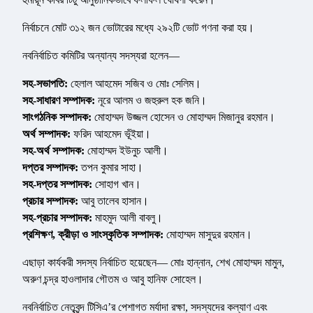
নির্বাচনে মোট ৩১২ জন ভোটারের মধ্যে ২৯২টি ভোট গণনা করা হয়।
নবনির্বাচিত কমিটির অন্যান্য সদস্যরা হলেন—
সহ-সভাপতি:
হেলাল আহমেদ সজিব ও মোঃ সেলিম।
সহ-সাধারণ সম্পাদক:
নূরে আলম ও জহুরুল হক জনি।
সাংগঠনিক সম্পাদক:
মোহাম্মদ উজ্জল হোসেন ও মোহাম্মদ মিজানুর রহমান।
অর্থ সম্পাদক:
ফরিদ আহমেদ ভূঁইয়া।
সহ-অর্থ সম্পাদক:
মোহাম্মদ ইউনুচ আলী।
দপ্তর সম্পাদক:
তপন কুমার সাহা।
সহ-দপ্তর সম্পাদক:
সোহাগ খান।
প্রচার সম্পাদক:
আবু তালেব হাসান।
সহ-প্রচার সম্পাদক:
মাহমুদ আলী বাবলু।
প্রশিক্ষণ, ক্রীড়া ও সাংস্কৃতিক সম্পাদক:
মোহাম্মদ মাসুদুর রহমান।
এছাড়া কার্যকরী সদস্য নির্বাচিত হয়েছেন— মোঃ হান্নান, শেখ মোহাম্মদ মামুন,
অরুণ চন্দ্র হাওলাদার গৌতম ও আবু হানিফ সোহেল।
নবনির্বাচিত নেতৃবৃন্দ টিসিএ’র পেশাগত মর্যাদা রক্ষা, সদস্যদের কল্যাণ এবং