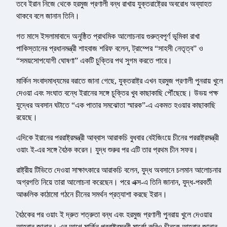
তবে ইরান নিজে থেকে হরমুজ প্রণালী বন্ধ রাখায় যুক্তরাষ্ট্রের অবরোধ অব্যাহত
থাকবে বলে জানান তিনি।
গত মাসে ইসলামাবাদে অনুষ্ঠিত প্রাথমিক আলোচনায় গুরুত্বপূর্ণ ভূমিকা রাখা
পাকিস্তানের প্রধানমন্ত্রী শাহবাজ শরিফ বলেন, ট্রাম্পের “সাহসী নেতৃত্ব” ও
“সময়সোপযোগী ঘোষণা” একটি চুক্তির পথ সুগম করতে পারে।
মার্কিন সংবাদমাধ্যমের বরাতে জানা গেছে, যুক্তরাষ্ট্র এখন হরমুজ প্রণালী পুনরায় খুলে
দেওয়া এবং সংঘাত বন্ধে ইরানের সঙ্গে চুক্তির খুব কাছাকাছি পৌঁছেছে। উভয় পক্ষ
যুদ্ধের অবসান ঘটাতে “এক পাতার সমঝোতা স্মারক”-এ একমত হওয়ার কাছাকাছি
রয়েছে।
এদিকে ইরানের পররাষ্ট্রমন্ত্রী আব্বাস আরাকচি বুধবার বেইজিংয়ে চীনের পররাষ্ট্রমন্ত্রী
ওয়াং ই-এর সঙ্গে বৈঠক করেন। যুদ্ধ শুরুর পর এটি তার প্রথম চীন সফর।
রাষ্ট্রীয় টিভিতে দেওয়া সাক্ষাৎকারে আরাকচি বলেন, যুদ্ধ অবসানে চলমান আলোচনার
অগ্রগতি নিয়ে তারা আলোচনা করেছেন। পরে এক্স-এ তিনি জানান, যুদ্ধ-পরবর্তী
আঞ্চলিক কাঠামো গঠনে চীনের সমর্থন প্রত্যাশা করছে ইরান।
বৈঠকের পর ওয়াং ই দ্রুত শত্রুতা বন্ধ এবং হরমুজ প্রণালী পুনরায় খুলে দেওয়ার
আহ্বান জানান। এর আগে মার্কিন পররাষ্ট্রমন্ত্রী মার্কো রুবিও চীনকে আহ্বান জানান,