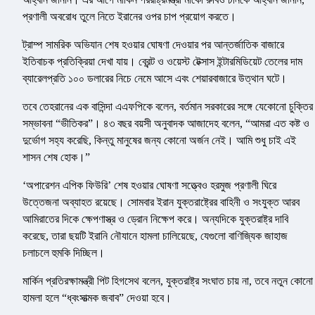
প্রণালী অবরোধ তুলে নিতে ইরানের ওপর চাপ প্রয়োগ করতে।
ট্রাম্প সামরিক অভিযান শেষ হওয়ার ঘোষণা দেওয়ার পর আন্তর্জাতিক বাজারে
ইতিবাচক প্রতিক্রিয়া দেখা যায়। ব্রেন্ট ও ওয়েস্ট টেক্সাস ইন্টারমিডিয়েট তেলের দাম
ব্যারেলপ্রতি ১০০ ডলারের নিচে নেমে আসে এবং শেয়ারবাজারে উত্থান ঘটে।
তবে তেহরানের এক বাসিন্দা এএফপিকে বলেন, বর্তমান সরকারের সঙ্গে যেকোনো চুক্তির
সম্ভাবনা “ভীতিকর”। ৪৩ বছর বয়সী অনুবাদক আজাদেহ বলেন, “আমরা এত কষ্ট ও
দুর্ভোগ সহ্য করেছি, কিন্তু মানুষের জন্য কোনো অর্জন নেই। আমি শুধু চাই এই
শাসন শেষ হোক।”
‘অপারেশন এপিক ফিউরি’ শেষ হওয়ার ঘোষণা সত্ত্বেও হরমুজ প্রণালী ঘিরে
উত্তেজনা অব্যাহত রয়েছে। সোমবার ইরান যুক্তরাষ্ট্রের বাহিনী ও সংযুক্ত আরব
আমিরাতের দিকে ক্ষেপণাস্ত্র ও ড্রোন নিক্ষেপ করে। অন্যদিকে যুক্তরাষ্ট্র দাবি
করেছে, তারা ছয়টি ইরানি নৌযানে হামলা চালিয়েছে, যেগুলো বাণিজ্যিক জাহাজ
চলাচলে হুমকি দিচ্ছিল।
মার্কিন প্রতিরক্ষামন্ত্রী পিট হিগসেথ বলেন, যুক্তরাষ্ট্র সংঘাত চায় না, তবে নতুন কোনো
হামলা হলে “ধ্বংসাত্মক জবাব” দেওয়া হবে।