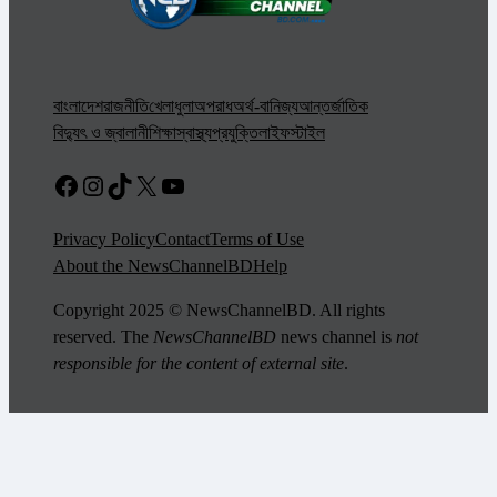
বাংলাদেশ
রাজনীতি
খেলাধুলা
অপরাধ
অর্থ-বানিজ্য
আন্তর্জাতিক
বিদ্যুৎ ও জ্বালানী
শিক্ষা
স্বাস্থ্য
প্রযুক্তি
লাইফস্টাইল
Facebook
Instagram
TikTok
X
YouTube
Privacy Policy
Contact
Terms of Use
About the NewsChannelBD
Help
Copyright 2025 © NewsChannelBD. All rights
reserved. The
NewsChannelBD
news channel is
not
responsible for the content of external site
.