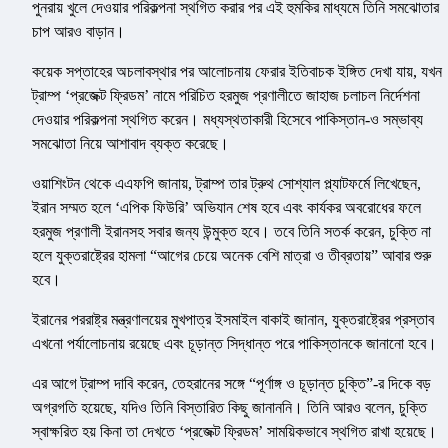
পুনরায় খুলে দেওয়ার পরিকল্পনা স্থগিত করার পর এই হুমকির মাধ্যমে তিনি সমঝোতার
চাপ আরও বাড়ান।
কয়েক সপ্তাহের অচলাবস্থার পর আলোচনায় ফেরার ইতিবাচক ইঙ্গিত দেখা যায়, যখন
ট্রাম্প ‘প্রজেক্ট ফ্রিডম’ নামে পরিচিত হরমুজ প্রণালীতে জাহাজ চলাচল নির্দেশনা
দেওয়ার পরিকল্পনা স্থগিত করেন। মধ্যস্থতাকারী হিসেবে পাকিস্তান-ও সম্ভাব্য
সমঝোতা নিয়ে আশাবাদ ব্যক্ত করেছে।
ওয়াশিংটন থেকে এএফপি জানায়, ট্রাম্প তার ট্রুথ সোশ্যাল প্ল্যাটফর্মে লিখেছেন,
ইরান সম্মত হলে ‘এপিক ফিউরি’ অভিযান শেষ হবে এবং কার্যকর অবরোধের ফলে
হরমুজ প্রণালী ইরানসহ সবার জন্য উন্মুক্ত হবে। তবে তিনি সতর্ক করেন, চুক্তি না
হলে যুক্তরাষ্ট্রের হামলা “আগের চেয়ে অনেক বেশি মাত্রা ও তীব্রতায়” আবার শুরু
হবে।
ইরানের পররাষ্ট্র মন্ত্রণালয়ের মুখপাত্র ইসমাইল বাকাই জানান, যুক্তরাষ্ট্রের প্রস্তাব
এখনো পর্যালোচনায় রয়েছে এবং চূড়ান্ত সিদ্ধান্ত পরে পাকিস্তানকে জানানো হবে।
এর আগে ট্রাম্প দাবি করেন, তেহরানের সঙ্গে “পূর্ণাঙ্গ ও চূড়ান্ত চুক্তি”-র দিকে বড়
অগ্রগতি হয়েছে, যদিও তিনি বিস্তারিত কিছু জানাননি। তিনি আরও বলেন, চুক্তি
স্বাক্ষরিত হয় কিনা তা দেখতে ‘প্রজেক্ট ফ্রিডম’ সাময়িকভাবে স্থগিত রাখা হয়েছে।