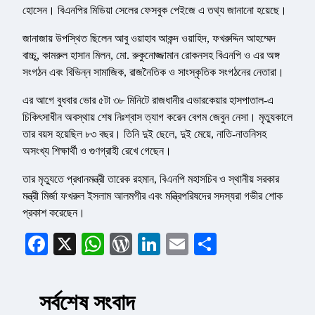
হোসেন। বিএনপির মিডিয়া সেলের ফেসবুক পেইজে এ তথ্য জানানো হয়েছে।
জানাজায় উপস্থিত ছিলেন আবু ওয়াহাব আকন্দ ওয়াহিদ, ফখরুদ্দিন আহম্মেদ
বাচ্চু, কামরুল হাসান মিলন, মো. রুকুনোজ্জামান রোকনসহ বিএনপি ও এর অঙ্গ
সংগঠন এবং বিভিন্ন সামাজিক, রাজনৈতিক ও সাংস্কৃতিক সংগঠনের নেতারা।
এর আগে বুধবার ভোর ৫টা ৩৮ মিনিটে রাজধানীর এভারকেয়ার হাসপাতাল-এ
চিকিৎসাধীন অবস্থায় শেষ নিঃশ্বাস ত্যাগ করেন বেগম জেবুন নেসা। মৃত্যুকালে
তার বয়স হয়েছিল ৮৩ বছর। তিনি দুই ছেলে, দুই মেয়ে, নাতি-নাতনিসহ
অসংখ্য শিক্ষার্থী ও গুণগ্রাহী রেখে গেছেন।
তার মৃত্যুতে প্রধানমন্ত্রী তারেক রহমান, বিএনপি মহাসচিব ও স্থানীয় সরকার
মন্ত্রী মির্জা ফখরুল ইসলাম আলমগীর এবং মন্ত্রিপরিষদের সদস্যরা গভীর শোক
প্রকাশ করেছেন।
Facebook
X
WhatsApp
WordPress
LinkedIn
Email
Share
সর্বশেষ সংবাদ