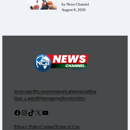
by News Channel
August 8, 2026
বাংলাদেশ
রাজনীতি
খেলাধুলা
অপরাধ
অর্থ-বানিজ্য
আন্তর্জাতিক
বিদ্যুৎ ও জ্বালানী
শিক্ষা
স্বাস্থ্য
প্রযুক্তি
লাইফস্টাইল
Facebook
Instagram
TikTok
X
YouTube
Privacy Policy
Contact
Terms of Use