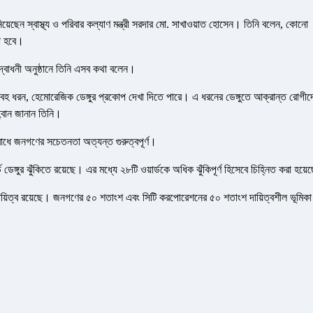
য়েছেন স্বাস্থ্য ও পরিবার কল্যাণ মন্ত্রী সরদার মো. সাখাওয়াত হোসেন। তিনি বলেন, কোনো
করা হবে।
দ্বোধনী অনুষ্ঠানে তিনি এসব কথা বলেন।
 ভয়াবহ ধরন, হেমোরেজিক ডেঙ্গুর প্রকোপ দেখা দিতে পারে। এ ধরনের ডেঙ্গুতে আক্রান্ত রোগীদ
্বান জানান তিনি।
িরোধে জনগণের সচেতনতা অত্যন্ত গুরুত্বপূর্ণ।
েঙ্গুর ঝুঁকিতে রয়েছে। এর মধ্যে ২৮টি ওয়ার্ডকে অধিক ঝুঁকিপূর্ণ হিসেবে চিহ্নিত করা হয়
 দায়িত্ব রয়েছে। জনগণের ৫০ শতাংশ এবং সিটি করপোরেশনের ৫০ শতাংশ দায়িত্বশীল ভূমিকা