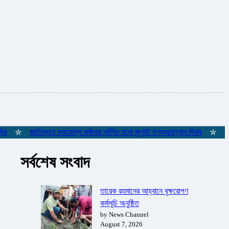
✮
জাতিসংঘে যথাযোগ্য মর্যাদায় পালিত হলো জুলাই গণঅভ্যুত্থান দিবস
✮
ইস্তাম্
সর্বশেষ সংবাদ
তারেক রহমানের আহ্বানে বৃক্ষরোপণ
কর্মসূচি অনুষ্ঠিত
by News Channel
August 7, 2026