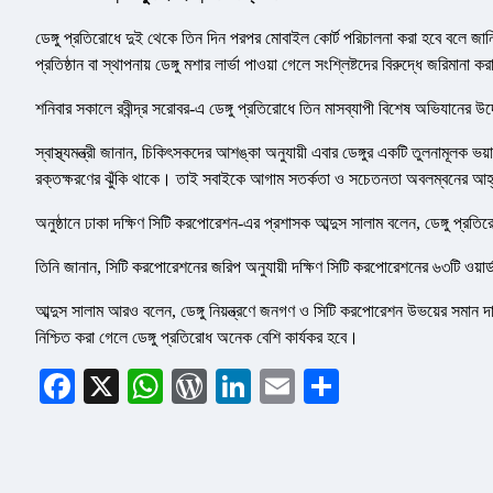
ডেঙ্গু প্রতিরোধে দুই থেকে তিন দিন পরপর মোবাইল কোর্ট পরিচালনা করা হবে বলে জানি
প্রতিষ্ঠান বা স্থাপনায় ডেঙ্গু মশার লার্ভা পাওয়া গেলে সংশ্লিষ্টদের বিরুদ্ধে জরিমানা 
শনিবার সকালে রবীন্দ্র সরোবর-এ ডেঙ্গু প্রতিরোধে তিন মাসব্যাপী বিশেষ অভিযানের উ
স্বাস্থ্যমন্ত্রী জানান, চিকিৎসকদের আশঙ্কা অনুযায়ী এবার ডেঙ্গুর একটি তুলনামূলক
রক্তক্ষরণের ঝুঁকি থাকে। তাই সবাইকে আগাম সতর্কতা ও সচেতনতা অবলম্বনের আহ
অনুষ্ঠানে ঢাকা দক্ষিণ সিটি করপোরেশন-এর প্রশাসক আব্দুস সালাম বলেন, ডেঙ্গু প্রত
তিনি জানান, সিটি করপোরেশনের জরিপ অনুযায়ী দক্ষিণ সিটি করপোরেশনের ৬৩টি ওয়ার্ড ড
আব্দুস সালাম আরও বলেন, ডেঙ্গু নিয়ন্ত্রণে জনগণ ও সিটি করপোরেশন উভয়ের সমান
নিশ্চিত করা গেলে ডেঙ্গু প্রতিরোধ অনেক বেশি কার্যকর হবে।
Facebook
X
WhatsApp
WordPress
LinkedIn
Email
Share