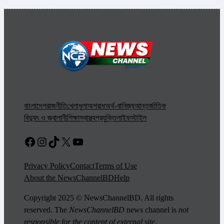
বাংলাদেশ
রাজনীতি
খেলাধুলা
অপরাধ
অর্থ-বানিজ্য
আন্তর্জাতিক
বিদ্যুৎ ও জ্বালানী
শিক্ষা
স্বাস্থ্য
প্রযুক্তি
লাইফস্টাইল
Facebook
Instagram
TikTok
X
YouTube
Privacy Policy
Contact
Terms of Use
About the NewsChannelBD
Help
Copyright 2025 © NewsChannelBD. All rights
reserved. The
NewsChannelBD
news channel is
not
responsible for the content of external site
.