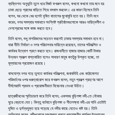
ব্যক্তিগত অনুভূতি তুলে ধরে মির্জা ফখরুল বলেন, কখনো কখনো তার মনে হয়
ঢাকা ছেড়ে গ্রামের বাড়িতে গিয়ে বসবাস করবেন। এর কারণ হিসেবে তিনি
বলেন, ঘর থেকে বের হলেই দূষিত বাতাসের মুখোমুখি হতে হয়। তিনি মনে
করেন, নগর সমস্যার সমাধানে সংশ্লিষ্ট প্রতিষ্ঠানগুলোকে আরও দায়িত্বশীল ও
দেশপ্রেমের সঙ্গে কাজ করতে হবে।
তিনি বলেন, শুধু নাগরিকদের সচেতন করলেই ঢাকার সমস্যার সমাধান হবে না।
যারা নীতি নির্ধারণ ও নগর পরিচালনার দায়িত্বে রয়েছেন, তাদের পরিকল্পিত ও
কার্যকর উদ্যোগ গ্রহণ করতে হবে। রাজধানীতে হাজার হাজার কোটি টাকার
উন্নয়ন প্রকল্প বাস্তবায়িত হলেও সাধারণ মানুষ কতটুকু উপকৃত হচ্ছে, তা
মূল্যায়নের প্রয়োজন রয়েছে।
বাসযোগ্য নগর গড়ে তুলতে কার্যকর পরিকল্পনা, জবাবদিহি এবং কাঠামোগত
পরিবর্তনের ওপর গুরুত্বারোপ করে ফখরুল বলেন, নতুন প্রকল্প গ্রহণের আগে
দীর্ঘমেয়াদি প্রভাব ও প্রয়োজনীয়তা বিবেচনায় নেওয়া উচিত।
ছাত্রজীবনের স্মৃতিচারণা করে তিনি বলেন, একসময় বুড়িগঙ্গা নদী-তে নৌকায়
ঘুরে বেড়ানো যেত। কিন্তু বর্তমানে বুড়িগঙ্গা ও শীতলক্ষ্যা নদী-এর পানি এতটাই
দূষিত ও দুর্গন্ধযুক্ত হয়ে পড়েছে যে নদীর কাছে যেতেও কষ্ট হয়। তিনি
অভিযোগ করেন, নদীগুলোকে দূষণমুক্ত করতে প্রয়োজনীয় কার্যকর উদ্যোগের