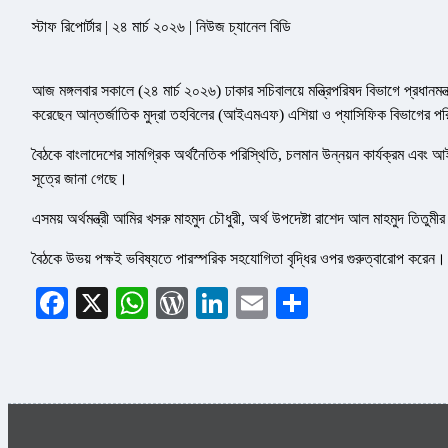
স্টাফ রিপোর্টার | ২৪ মার্চ ২০২৬ | নিউজ চ্যানেল বিডি
আজ মঙ্গলবার সকালে (২৪ মার্চ ২০২৬) ঢাকার সচিবালয়ে মন্ত্রিপরিষদ বিভাগে প্রধানমন্ত্র
করেছেন আন্তর্জাতিক মুদ্রা তহবিলের (আইএমএফ) এশিয়া ও প্যাসিফিক বিভাগের প
বৈঠকে বাংলাদেশের সামগ্রিক অর্থনৈতিক পরিস্থিতি, চলমান উন্নয়ন কার্যক্রম এবং
সূত্রে জানা গেছে।
এসময় অর্থমন্ত্রী আমির খসরু মাহমুদ চৌধুরী, অর্থ উপদেষ্টা রাশেদ আল মাহমুদ তিতুম
বৈঠকে উভয় পক্ষই ভবিষ্যতে পারস্পরিক সহযোগিতা বৃদ্ধির ওপর গুরুত্বারোপ করেন।
Facebook
X
WhatsApp
WordPress
LinkedIn
Email
Share