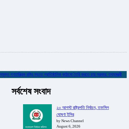
গণতান্ত্রিক রাষ্ট্র গড়তে প্রাতিষ্ঠানিক কাঠামো তৈরি করতে চায় সরকার: তথ্যমন্ত্রী
✮
নদ
সর্বশেষ সংবাদ
২০ আগস্ট রাষ্ট্রপতি নির্বাচন, তফসিল
ঘোষণা ইসির
by News Channel
August 6, 2026