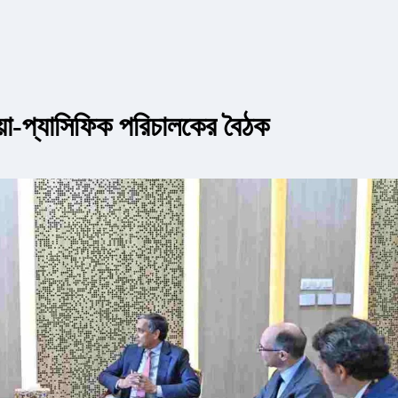
য়া-প্যাসিফিক পরিচালকের বৈঠক