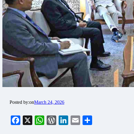
Posted by:
on
March 24, 2026
Facebook
X
WhatsApp
WordPress
LinkedIn
Email
Share