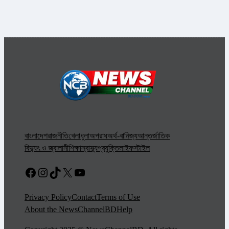
বাংলাদেশ
রাজনীতি
খেলাধুলা
অপরাধ
অর্থ-বানিজ্য
আন্তর্জাতিক
বিদ্যুৎ ও জ্বালানী
শিক্ষা
স্বাস্থ্য
প্রযুক্তি
লাইফস্টাইল
Facebook
Instagram
TikTok
X
YouTube
Privacy Policy
Contact
Terms of Use
About the NewsChannelBD
Help