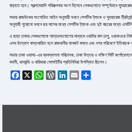
বাড়াতে হবে। স্বল্পমেয়াদি পরিকল্পনার অংশ হিসেবে লেকগুলোতে সম্পূর্ণভাবে স্যুয়
সভায় রাজউকের সংশোধিত আইন অনুযায়ী ভবনে সেপটিক ট্যাংক ও স্যুয়ারেজ ট্রিটমেন্ট প
অনুযায়ী পুরোনো ভবনে ছয় মাসের মধ্যে সেপটিক ট্যাংক এবং দুই বছরের মধ্যে এসট
এ ছাড়া ঢাকার লেকগুলোকে আন্তঃসংযোগের মাধ্যমে ওয়াটার বাস চালু, ওয়াকওয়ে নির্ম
এসব উদ্যোগ বাস্তবায়িত হলে রাজধানীর যানজট কমবে এবং নগর পরিবেশে ইতিবাচক 
সভায় ঢাকা ওয়াসা–এর ব্যবস্থাপনা পরিচালক, ঢাকা উত্তর ও দক্ষিণ সিটি কর্পোরেশনের প্র
বনানী, ধানমন্ডি ও বারিধারা সোসাইটির প্রতিনিধিরা উপস্থিত ছিলেন।
Facebook
X
WhatsApp
WordPress
LinkedIn
Email
Share