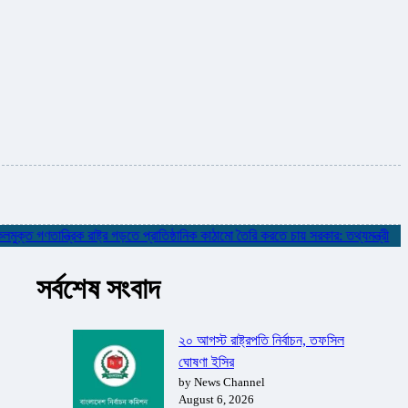
গণতান্ত্রিক রাষ্ট্র গড়তে প্রাতিষ্ঠানিক কাঠামো তৈরি করতে চায় সরকার: তথ্যমন্ত্রী
✮
নদ
সর্বশেষ সংবাদ
২০ আগস্ট রাষ্ট্রপতি নির্বাচন, তফসিল
ঘোষণা ইসির
by News Channel
August 6, 2026