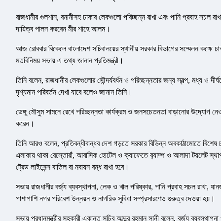
রাজধানীর গুলশান, বনানীসহ ঢাকার লেকগুলো পরিচ্ছন্ন রাখা এবং পানি প্রবাহ সচল রাখতে
দায়িত্ব পালন করবেন মীর শাহে আলম।
আজ রোববার বিকেলে বাংলাদেশ সচিবালয়ের স্থানীয় সরকার বিভাগের সম্মেলন কক্ষে ঢাকা
মতবিনিময় সভায় এ তথ্য জানান প্রতিমন্ত্রী।
তিনি বলেন, রাজধানীর লেকগুলোর সৌন্দর্যবর্ধন ও পরিচ্ছন্নতার জন্য স্বল্প, মধ্য ও দী
দৃশ্যমান পরিবর্তন দেখা যাবে বলেও জানান তিনি।
ডেঙ্গু মৌসুম সামনে রেখে পরিচ্ছন্নতা কার্যক্রম ও জনসচেতনতা বাড়ানোর উদ্যোগ 
করেন।
তিনি আরও বলেন, প্রতিবন্ধীবান্ধব দেশ গড়তে সরকার বিভিন্ন অবকাঠামোতে বিশেষ চ
এলাকায় থাকা রেস্তোরাঁ, আবাসিক হোটেল ও ক্যাফেতে র‌্যাম্প ও আলাদা টয়লেট স্থাপন 
ট্রেড লাইসেন্স বাতিল বা নবায়ন বন্ধ রাখা হবে।
সভায় রাজধানীর বর্জ্য ব্যবস্থাপনা, লেক ও খাল পরিষ্কার, পানি প্রবাহ সচল রাখা, 
পাশাপাশি নগর পরিবেশ উন্নয়ন ও নাগরিক সুবিধা সম্প্রসারণেও গুরুত্ব দেওয়া হয়।
সভায় প্রধানমন্ত্রীর সহকারী একান্ত সচিব আব্দুর রহমান সানী বলেন, বর্জ্য ব্যবস্