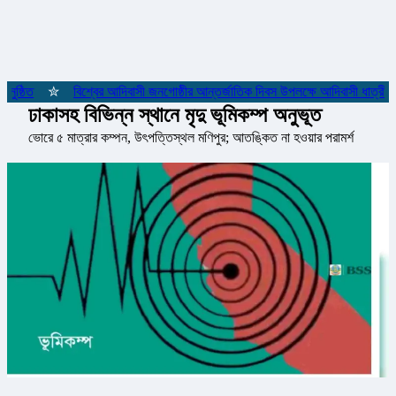
ুষ্ঠিত
✮
বিশ্বের আদিবাসী জনগোষ্ঠীর আন্তর্জাতিক দিবস উপলক্ষে আদিবাসী ধাত্রীদে
ঢাকাসহ বিভিন্ন স্থানে মৃদু ভূমিকম্প অনুভূত
ভোরে ৫ মাত্রার কম্পন, উৎপত্তিস্থল মণিপুর; আতঙ্কিত না হওয়ার পরামর্শ