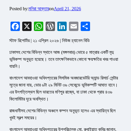
Posted by:
মনিরা আক্তার
on
April 21, 2026
Facebook
X
WhatsApp
WordPress
LinkedIn
Email
Share
স্টাফ রিপোর্টার | ২১ এপ্রিল ২০২৬ | নিউজ চ্যানেল বিডি
ঢাকাসহ দেশের বিভিন্ন স্থানে আজ (মঙ্গলবার) ভোরে ৫ মাত্রার একটি মৃদু
ভূমিকম্প অনুভূত হয়েছে। তবে তাৎক্ষণিকভাবে কোনো ক্ষয়ক্ষতির খবর পাওয়া
যায়নি।
বাংলাদেশ আবহাওয়া অধিদপ্তরের সিসমিক অবজারভেটরি অ্যান্ড রিসার্চ সেন্টার
সূত্রে জানা যায়, ভোর ৬টা ২৯ মিনিট ৩৬ সেকেন্ডে ভূমিকম্পটি আঘাত হানে।
এর উৎপত্তিস্থল ছিল ভারতের মণিপুর রাজ্যে, যা ঢাকা থেকে প্রায় ৪৩৬
কিলোমিটার দূরে অবস্থিত।
রাজধানীসহ দেশের বিভিন্ন অঞ্চলে কম্পন অনুভূত হলেও এর স্থায়িত্ব ছিল
খুবই স্বল্প সময়ের।
বাংলাদেশ আবহাওয়া অধিদপ্তরের উপপরিচালক মো. রুবাইয়াত কবির জানান,