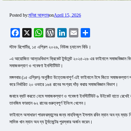
Posted by:
মনিরা আক্তার
on
April 15, 2026
Facebook
X
WhatsApp
WordPress
LinkedIn
Email
Share
স্টাফ রিপোর্টার, ১৫ এপ্রিল ২০২৬, নিউজ চ্যানেল বিডি।
-এ আয়োজিত আন্তঃবিভাগ ক্রিকেট টুর্নামেন্ট ২০২৫-২৬ এর ফাইনালে সমাজবিজ্ঞান বিভ
সমাজকল্যাণ ও গবেষণা ইনস্টিটিউট।
মঙ্গলবার (১৫ এপ্রিল) অনুষ্ঠিত উত্তেজনাপূর্ণ এই ফাইনালে টসে জিতে সমাজকল্যাণ দ
করে নির্ধারিত ২০ ওভারে ১৬৪ রানের সংগ্রহ দাঁড় করায় সমাজবিজ্ঞান বিভাগ।
জবাবে ব্যাট করতে নেমে সমাজকল্যাণ ও গবেষণা ইনস্টিটিউট ৬ উইকেট হাতে রেখেই লক্
তানজিম ফারহান ৬২ রানের গুরুত্বপূর্ণ ইনিংস খেলেন।
ফাইনালে অসাধারণ পারফরম্যান্সের জন্য মাহফিজুল ইসলাম রবিন ম্যান অব দ্য ম্যাচ নির
সাদিক খান ম্যান অব দ্য টুর্নামেন্টের পুরস্কার অর্জন করেন।