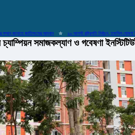
মান জানাতে জাতিসংঘের আহ্বান
✮
২০ আগস্ট রাষ্ট্রপতি নির্বাচন, তফসিল ঘোষণা ইসির
র চ্যাম্পিয়ন সমাজকল্যাণ ও গবেষণা ইনস্টিটি