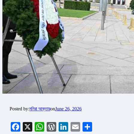
Posted by:
মনিরা আক্তার
on
June 26, 2026
Facebook
X
WhatsApp
WordPress
LinkedIn
Email
Share