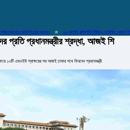
ন জানাতে জাতিসংঘের আহ্বান
✮
২০ আগস্ট রাষ্ট্রপতি নির্বাচন, তফসিল ঘোষণা ইসির
র প্রতি প্রধানমন্ত্রীর শ্রদ্ধা, আজই শি
জিং সফরে ১৩টি এমওইউ স্বাক্ষরের পর আজই ঢাকার পথে ফিরবেন প্রধানমন্ত্রী