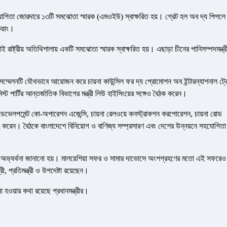
ে সহযোগিতা জোরদারে ১৩টি সমঝোতা স্মারক (এমওইউ) স্বাক্ষরিত হয়। গ্রেট হল অব দ্য পিপলে
িয়াং।
রাষ্ট্রীয় অতিথিশালায় একটি সমঝোতা স্মারক স্বাক্ষরিত হয়। এছাড়া চীনের পানিসম্পদমন্ত্র
। সম্মেলনটি যৌথভাবে আয়োজন করে চায়না কাউন্সিল ফর দ্য প্রোমোশন অব ইন্টারন্যাশনাল ট্
্ট পার্টির আন্তর্জাতিক বিভাগের মন্ত্রী লিউ হাইসিংয়ের সঙ্গেও বৈঠক করেন।
যাশনাল ডেভেলপমেন্ট কো-অপারেশন এজেন্সি, চায়না রেলওয়ে কনস্ট্রাকশন করপোরেশন, চায়না রোড
াক্ষাৎ করেন। বৈঠকে বাংলাদেশে বিনিয়োগ ও বাণিজ্য সম্প্রসারণ এবং দেশের উন্নয়নে সহযোগিতা
মর্যাদায় অভ্যর্থনা জানানো হয়। মালয়েশিয়া সফর ও সামার দাভোসে অংশগ্রহণের মতো এই সফরেও
, প্রতিমন্ত্রী ও উপদেষ্টা রয়েছেন।
হওয়ার কথা রয়েছে প্রধানমন্ত্রীর।