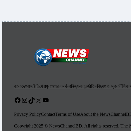
বাংলাদেশ
রাজনীতি
খেলাধুলা
অপরাধ
অর্থ-বানিজ্য
আন্তর্জাতিক
বিদ্যুৎ ও জ্বালানী
শিক্ষা
স
Facebook
Instagram
TikTok
X
YouTube
Privacy Policy
Contact
Terms of Use
About the NewsChannelB
Copyright 2025 © NewsChannelBD. All rights reserved. The
N