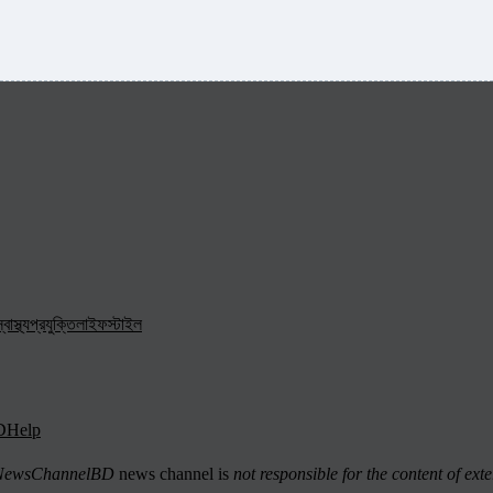
্বাস্থ্য
প্রযুক্তি
লাইফস্টাইল
D
Help
ewsChannelBD
news channel is
not responsible for the content of exte