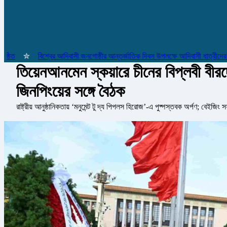
✮
বিশ্বের আদিবাসী জনগোষ্ঠীর আন্তর্জাতিক দিবস উপলক্ষে আদিবাসী ধাত্রীদের সম্মা
তিয়েনআনমেন স্কয়ারে চীনের বিপ্লবী বীরদে
জিনপিংয়ের সঙ্গে বৈঠক
রাষ্ট্রীয় আনুষ্ঠানিকতায় ‘মনুমেন্ট টু দ্য পিপলস হিরোজ’-এ পুষ্পস্তবক অর্পণ; বেই