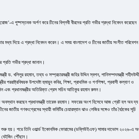
িরোজ’-এ পুষ্পস্তবক অর্পণ করে চীনের বিপ্লবী বীরদের প্রতি গভীর শ্রদ্ধা নিবেদন করেছেন
ানিকতার মধ্য দিয়ে এ শ্রদ্ধা নিবেদন করেন। এ সময় বাংলাদেশ ও চীনের জাতীয় সংগীত পরিবেশন
ৃতির প্রতি গভীর শ্রদ্ধা জানান।
মন্ত্রী ড. খলিলুর রহমান, তথ্য ও সম্প্রচারমন্ত্রী জহির উদ্দিন স্বপন, পানিসম্পদমন্ত্রী শহীদউদ্দ
রীর পররাষ্ট্রবিষয়ক উপদেষ্টা হুমায়ুন কবির, শিক্ষা, প্রাথমিক ও গণশিক্ষা, প্রবাসী কল্যাণ ও
 আমিন এবং প্রধানমন্ত্রীর অতিরিক্ত প্রেস সচিব আতিকুর রহমান রুমন।
ইজিংয়ে অবস্থান করছেন প্রধানমন্ত্রী তারেক রহমান। সফরের অংশ হিসেবে আজ গ্রেট হল অব দ্য
চীনের জাতীয় গণকংগ্রেসের স্থায়ী কমিটির চেয়ারম্যান ঝাও লেজির সঙ্গেও তাঁর বৈঠকের সূচি
সফর শুরু হয়। পরে তিনি ওয়ার্ল্ড ইকোনমিক ফোরামের (ডব্লিউইএফ) সামার দাভোস ২০২৬-এ অ
নি বেইজিং পৌঁছান।