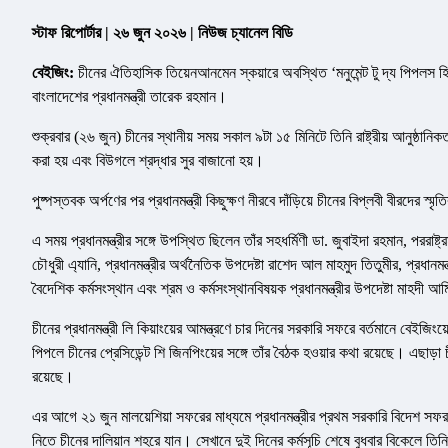
স্টাফ রিপোর্টার | ২৬ জুন ২০২৬ | নিউজ চ্যানেল বিডি
বেইজিং:
চীনের ঐতিহাসিক তিয়েনআনমেন স্কয়ারে অবস্থিত ‘মনুমেন্ট টু দ্য পিপলস হ
বাংলাদেশের প্রধানমন্ত্রী তারেক রহমান।
শুক্রবার (২৬ জুন) চীনের স্থানীয় সময় সকাল ৯টা ১৫ মিনিটে তিনি রাষ্ট্রীয় আনুষ্ঠ
করা হয় এবং বিউগলে শ্রদ্ধার সুর বাজানো হয়।
পুষ্পস্তবক অর্পণের পর প্রধানমন্ত্রী কিছুক্ষণ নীরবে দাঁড়িয়ে চীনের বিপ্লবী বীরদের স্ম
এ সময় প্রধানমন্ত্রীর সঙ্গে উপস্থিত ছিলেন তাঁর সহধর্মিণী ডা. জুবাইদা রহমান, পররাষ্ট্র
চৌধুরী এ্যানি, প্রধানমন্ত্রীর অর্থনৈতিক উপদেষ্টা রাশেদ আল মাহমুদ তিতুমীর, প্রধানমন্ত্
বৈদেশিক কর্মসংস্থান এবং শ্রম ও কর্মসংস্থানবিষয়ক প্রধানমন্ত্রীর উপদেষ্টা মাহদী
চীনের প্রধানমন্ত্রী লি কিয়াংয়ের আমন্ত্রণে চার দিনের সরকারি সফরে বর্তমানে বে
পিপলে চীনের প্রেসিডেন্ট শি জিনপিংয়ের সঙ্গে তাঁর বৈঠক হওয়ার কথা রয়েছে। এছাড়া 
রয়েছে।
এর আগে ২১ জুন মালয়েশিয়া সফরের মাধ্যমে প্রধানমন্ত্রীর প্রথম সরকারি বিদেশ 
নিতে চীনের দালিয়ান শহরে যান। সেখানে দুই দিনের কর্মসূচি শেষে বুধবার বিকেলে তি