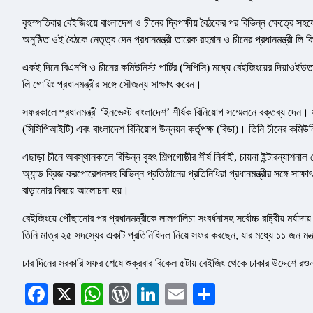
বৃহস্পতিবার বেইজিংয়ে বাংলাদেশ ও চীনের দ্বিপক্ষীয় বৈঠকের পর বিভিন্ন ক্ষেত্র
অনুষ্ঠিত ওই বৈঠকে নেতৃত্ব দেন প্রধানমন্ত্রী তারেক রহমান ও চীনের প্রধানমন্ত্রী লি ক
একই দিনে বিএনপি ও চীনের কমিউনিস্ট পার্টির (সিপিসি) মধ্যে বেইজিংয়ের দিয়াওইউতাই 
লি গোয়িং প্রধানমন্ত্রীর সঙ্গে সৌজন্য সাক্ষাৎ করেন।
সফরকালে প্রধানমন্ত্রী ‘ইনভেস্ট বাংলাদেশ’ শীর্ষক বিনিয়োগ সম্মেলনে বক্তব্য দেন
(সিসিপিআইটি) এবং বাংলাদেশ বিনিয়োগ উন্নয়ন কর্তৃপক্ষ (বিডা)। তিনি চীনের কমিউনিস
এছাড়া চীনে অবস্থানকালে বিভিন্ন বৃহৎ শিল্পগোষ্ঠীর শীর্ষ নির্বাহী, চায়না ইন্টারন্
অ্যান্ড ব্রিজ করপোরেশনসহ বিভিন্ন প্রতিষ্ঠানের প্রতিনিধিরা প্রধানমন্ত্রীর সঙ্গে স
বাড়ানোর বিষয়ে আলোচনা হয়।
বেইজিংয়ে পৌঁছানোর পর প্রধানমন্ত্রীকে লালগালিচা সংবর্ধনাসহ সর্বোচ্চ রাষ্ট্রীয় 
তিনি মাত্র ২৫ সদস্যের একটি প্রতিনিধিদল নিয়ে সফর করছেন, যার মধ্যে ১১ জন মন্ত্রী
চার দিনের সরকারি সফর শেষে শুক্রবার বিকেল ৫টায় বেইজিং থেকে ঢাকার উদ্দেশে রওনা 
Facebook
X
WhatsApp
WordPress
LinkedIn
Email
Share