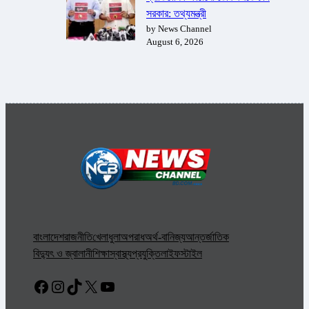
সরকার: তথ্যমন্ত্রী
by News Channel
August 6, 2026
বাংলাদেশ
রাজনীতি
খেলাধুলা
অপরাধ
অর্থ-বানিজ্য
আন্তর্জাতিক
বিদ্যুৎ ও জ্বালানী
শিক্ষা
স্বাস্থ্য
প্রযুক্তি
লাইফস্টাইল
Facebook
Instagram
TikTok
X
YouTube