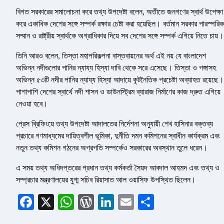
বিগত সরকারের সমালোচনা করে তথ্য উপদেষ্টা বলেন, অতীতে জনগণের স্বার্থ উপেক্ষা
করে একাধিক দেশের সঙ্গে সম্পর্ক রক্ষার চেষ্টা করা হয়েছিল। বর্তমান সরকার পারস্পরিক
সম্মান ও রাষ্ট্রীয় স্বার্থকে অগ্রাধিকার দিয়ে সব দেশের সঙ্গে সম্পর্ক এগিয়ে নিতে চায়।
তিনি আরও বলেন, তিস্তা মহাপরিকল্পনা বাস্তবায়নের অর্থ এই নয় যে বাংলাদেশ
অভিন্ন নদীগুলোর পানির ন্যায্য হিস্যা দাবি থেকে সরে এসেছে। তিস্তা ও গঙ্গাসহ
অভিন্ন ৫৩টি নদীর পানির ন্যায্য হিস্যা আদায়ে কূটনৈতিক প্রচেষ্টা অব্যাহত রয়েছে।
পাশাপাশি দেশের স্বার্থে নদী শাসন ও ডাউনস্ট্রিম ব্যারাজ নির্মাণের কাজ দ্রুত এগিয়ে
নেওয়া হবে।
প্রেস ব্রিফিংয়ে তথ্য উপদেষ্টা আদালতের নির্দেশনা অনুযায়ী শেখ হাসিনার বক্তব্য
প্রচারে গণমাধ্যমের দায়িত্বশীল ভূমিকা, দুর্নীতি দমন কমিশনের স্বাধীন কার্যক্রম এবং
নতুন তথ্য কমিশন গঠনের অগ্রগতি সম্পর্কেও সরকারের অবস্থান তুলে ধরেন।
এ সময় তথ্য অধিদপ্তরের প্রধান তথ্য কর্মকর্তা সৈয়দ আবদাল আহমদ এবং তথ্য ও
সম্প্রচার মন্ত্রণালয়ের যুগ্ম সচিব রিয়াসাত আল ওয়াসিফ উপস্থিত ছিলেন।
Facebook
X
WhatsApp
WordPress
LinkedIn
Email
Share