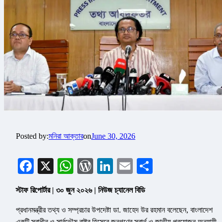
Posted by:
মনিরা আক্তার
on
June 30, 2026
Facebook
X
WhatsApp
WordPress
LinkedIn
Email
Share
স্টাফ রিপোর্টার | ৩০ জুন ২০২৬ | নিউজ চ্যানেল বিডি
প্রধানমন্ত্রীর তথ্য ও সম্প্রচার উপদেষ্টা ডা. জাহেদ উর রহমান বলেছেন, বাংলাদেশ
একটি স্বাধীন ও সার্বভৌম রাষ্ট্র হিসেবে জনগণের স্বার্থ ও জাতীয় প্রয়োজন অনুযায়ী