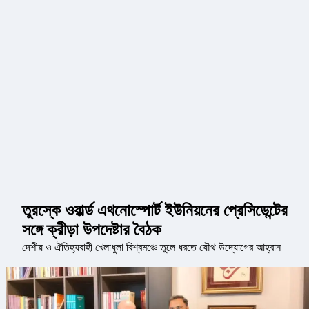
তুরস্কে ওয়ার্ল্ড এথনোস্পোর্ট ইউনিয়নের প্রেসিডেন্টের
সঙ্গে ক্রীড়া উপদেষ্টার বৈঠক
দেশীয় ও ঐতিহ্যবাহী খেলাধুলা বিশ্বমঞ্চে তুলে ধরতে যৌথ উদ্যোগের আহ্বান