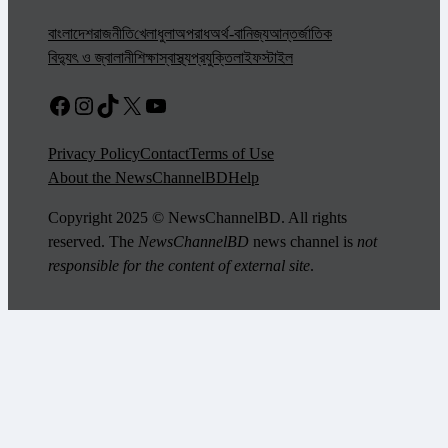
বাংলাদেশ
রাজনীতি
খেলাধুলা
অপরাধ
অর্থ-বানিজ্য
আন্তর্জাতিক
বিদ্যুৎ ও জ্বালানী
শিক্ষা
স্বাস্থ্য
প্রযুক্তি
লাইফস্টাইল
Facebook
Instagram
TikTok
X
YouTube
Privacy Policy
Contact
Terms of Use
About the NewsChannelBD
Help
Copyright 2025 © NewsChannelBD. All rights
reserved. The
NewsChannelBD
news channel is
not
responsible for the content of external site
.