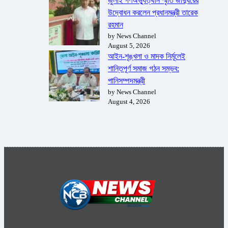
জুলাই গণঅভ্যুত্থান স্মৃতি জাদুঘরের
উদ্বোধন করলেন প্রধানমন্ত্রী তারেক
রহমান
by News Channel
August 5, 2026
আইন-শৃঙ্খলা ও মাদক নির্মূলেই
শান্তিপূর্ণ সমাজ গঠন সম্ভব:
পানিসম্পদমন্ত্রী
by News Channel
August 4, 2026