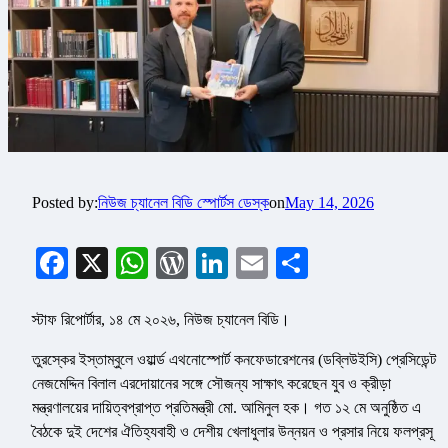
Posted by:
নিউজ চ্যানেল বিডি স্পোর্টস ডেস্ক
on
May 14, 2026
Facebook
X
WhatsApp
WordPress
LinkedIn
Email
Share
স্টাফ রিপোর্টার, ১৪ মে ২০২৬, নিউজ চ্যানেল বিডি।
তুরস্কের ইস্তাম্বুলে ওয়ার্ল্ড এথনোস্পোর্ট কনফেডারেশনের (ডব্লিউইসি) প্রেসিডেন্ট
নেজমেদ্দিন বিলাল এরদোয়ানের সঙ্গে সৌজন্য সাক্ষাৎ করেছেন যুব ও ক্রীড়া
মন্ত্রণালয়ের দায়িত্বপ্রাপ্ত প্রতিমন্ত্রী মো. আমিনুল হক। গত ১২ মে অনুষ্ঠিত এ
বৈঠকে দুই দেশের ঐতিহ্যবাহী ও দেশীয় খেলাধুলার উন্নয়ন ও প্রসার নিয়ে ফলপ্রসূ