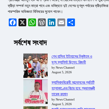
ক্রীড়া সম্পর্ক নতুন মাত্রা পাবে এবং ভবিষ্যতে দুই দেশের তৃণমূল পর্যায়ের ক্রীড়াবিদরা
পারস্পরিক অভিজ্ঞতা বিনিময়ের সুযোগ পাবেন।
Facebook
X
WhatsApp
WordPress
LinkedIn
Email
Share
সর্বশেষ সংবাদ
শেখ হাসিনা ইতিহাসের নিকৃষ্টতম ও
ঘৃণ্য ফ্যাসিস্ট ছিলেন: রিজভী
by News Channel
August 5, 2026
ফ্যাসিবাদবিরোধী আন্দোলনের প্রতিটি
হত্যাকাণ্ডের বিচার হবে: প্রধানমন্ত্রী
তারেক রহমান
by News Channel
August 5, 2026