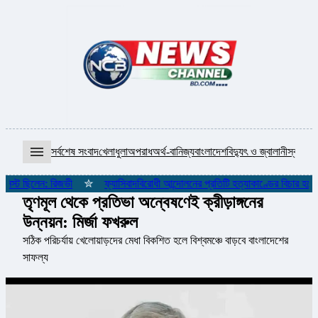
menu
সর্বশেষ সংবাদ
খেলাধুলা
অপরাধ
অর্থ-বানিজ্য
বাংলাদেশ
বিদ্যুৎ ও জ্বালানী
স্বাস্থ্য
আ
সিস্ট ছিলেন: রিজভী
✮
ফ্যাসিবাদবিরোধী আন্দোলনের প্রতিটি হত্যাকাণ্ডের বিচার হবে: প্
তৃণমূল থেকে প্রতিভা অন্বেষণেই ক্রীড়াঙ্গনের
উন্নয়ন: মির্জা ফখরুল
সঠিক পরিচর্যায় খেলোয়াড়দের মেধা বিকশিত হলে বিশ্বমঞ্চে বাড়বে বাংলাদেশের
সাফল্য