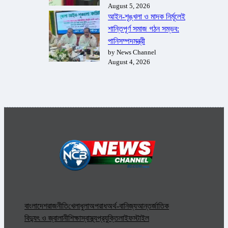
August 5, 2026
আইন-শৃঙ্খলা ও মাদক নির্মূলেই
শান্তিপূর্ণ সমাজ গঠন সম্ভব:
পানিসম্পদমন্ত্রী
by News Channel
August 4, 2026
বাংলাদেশ
রাজনীতি
খেলাধুলা
অপরাধ
অর্থ-বানিজ্য
আন্তর্জাতিক
বিদ্যুৎ ও জ্বালানী
শিক্ষা
স্বাস্থ্য
প্রযুক্তি
লাইফস্টাইল