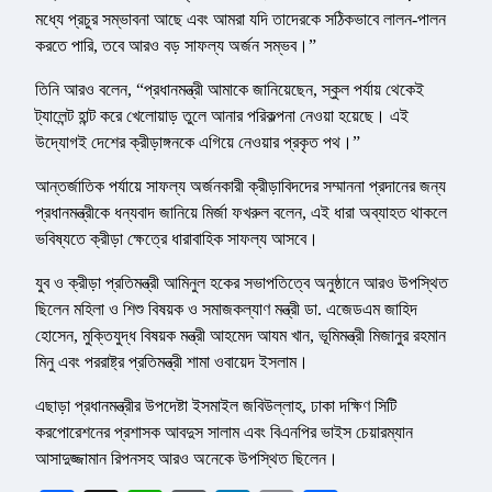
মধ্যে প্রচুর সম্ভাবনা আছে এবং আমরা যদি তাদেরকে সঠিকভাবে লালন-পালন
করতে পারি, তবে আরও বড় সাফল্য অর্জন সম্ভব।”
তিনি আরও বলেন, “প্রধানমন্ত্রী আমাকে জানিয়েছেন, স্কুল পর্যায় থেকেই
ট্যালেন্ট হান্ট করে খেলোয়াড় তুলে আনার পরিকল্পনা নেওয়া হয়েছে। এই
উদ্যোগই দেশের ক্রীড়াঙ্গনকে এগিয়ে নেওয়ার প্রকৃত পথ।”
আন্তর্জাতিক পর্যায়ে সাফল্য অর্জনকারী ক্রীড়াবিদদের সম্মাননা প্রদানের জন্য
প্রধানমন্ত্রীকে ধন্যবাদ জানিয়ে মির্জা ফখরুল বলেন, এই ধারা অব্যাহত থাকলে
ভবিষ্যতে ক্রীড়া ক্ষেত্রে ধারাবাহিক সাফল্য আসবে।
যুব ও ক্রীড়া প্রতিমন্ত্রী আমিনুল হকের সভাপতিত্বে অনুষ্ঠানে আরও উপস্থিত
ছিলেন মহিলা ও শিশু বিষয়ক ও সমাজকল্যাণ মন্ত্রী ডা. এজেডএম জাহিদ
হোসেন, মুক্তিযুদ্ধ বিষয়ক মন্ত্রী আহমেদ আযম খান, ভূমিমন্ত্রী মিজানুর রহমান
মিনু এবং পররাষ্ট্র প্রতিমন্ত্রী শামা ওবায়েদ ইসলাম।
এছাড়া প্রধানমন্ত্রীর উপদেষ্টা ইসমাইল জবিউল্লাহ, ঢাকা দক্ষিণ সিটি
করপোরেশনের প্রশাসক আবদুস সালাম এবং বিএনপির ভাইস চেয়ারম্যান
আসাদুজ্জামান রিপনসহ আরও অনেকে উপস্থিত ছিলেন।