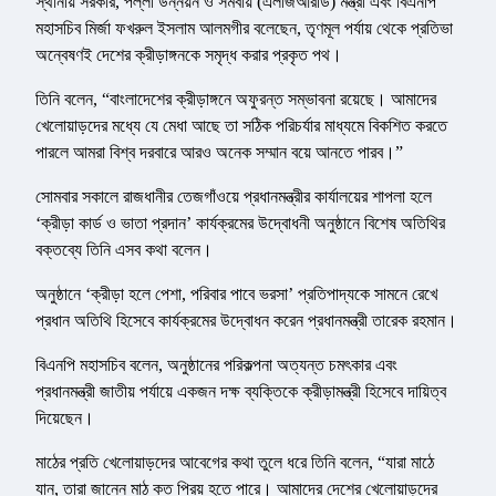
স্থানীয় সরকার, পল্লী উন্নয়ন ও সমবায় (এলজিআরডি) মন্ত্রী এবং বিএনপি
মহাসচিব মির্জা ফখরুল ইসলাম আলমগীর বলেছেন, তৃণমূল পর্যায় থেকে প্রতিভা
অন্বেষণই দেশের ক্রীড়াঙ্গনকে সমৃদ্ধ করার প্রকৃত পথ।
তিনি বলেন, “বাংলাদেশের ক্রীড়াঙ্গনে অফুরন্ত সম্ভাবনা রয়েছে। আমাদের
খেলোয়াড়দের মধ্যে যে মেধা আছে তা সঠিক পরিচর্যার মাধ্যমে বিকশিত করতে
পারলে আমরা বিশ্ব দরবারে আরও অনেক সম্মান বয়ে আনতে পারব।”
সোমবার সকালে রাজধানীর তেজগাঁওয়ে প্রধানমন্ত্রীর কার্যালয়ের শাপলা হলে
‘ক্রীড়া কার্ড ও ভাতা প্রদান’ কার্যক্রমের উদ্বোধনী অনুষ্ঠানে বিশেষ অতিথির
বক্তব্যে তিনি এসব কথা বলেন।
অনুষ্ঠানে ‘ক্রীড়া হলে পেশা, পরিবার পাবে ভরসা’ প্রতিপাদ্যকে সামনে রেখে
প্রধান অতিথি হিসেবে কার্যক্রমের উদ্বোধন করেন প্রধানমন্ত্রী তারেক রহমান।
বিএনপি মহাসচিব বলেন, অনুষ্ঠানের পরিকল্পনা অত্যন্ত চমৎকার এবং
প্রধানমন্ত্রী জাতীয় পর্যায়ে একজন দক্ষ ব্যক্তিকে ক্রীড়ামন্ত্রী হিসেবে দায়িত্ব
দিয়েছেন।
মাঠের প্রতি খেলোয়াড়দের আবেগের কথা তুলে ধরে তিনি বলেন, “যারা মাঠে
যান, তারা জানেন মাঠ কত প্রিয় হতে পারে। আমাদের দেশের খেলোয়াড়দের