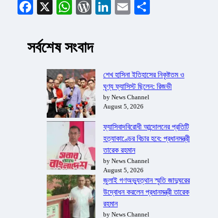
Facebook
X
WhatsApp
WordPress
LinkedIn
Email
Share
সর্বশেষ সংবাদ
শেখ হাসিনা ইতিহাসের নিকৃষ্টতম ও
ঘৃণ্য ফ্যাসিস্ট ছিলেন: রিজভী
by News Channel
August 5, 2026
ফ্যাসিবাদবিরোধী আন্দোলনের প্রতিটি
হত্যাকাণ্ডের বিচার হবে: প্রধানমন্ত্রী
তারেক রহমান
by News Channel
August 5, 2026
জুলাই গণঅভ্যুত্থান স্মৃতি জাদুঘরের
উদ্বোধন করলেন প্রধানমন্ত্রী তারেক
রহমান
by News Channel