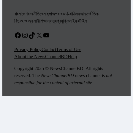
বাংলাদেশ
রাজনীতি
খেলাধুলা
অপরাধ
অর্থ-বানিজ্য
আন্তর্জাতিক
বিদ্যুৎ ও জ্বালানী
শিক্ষা
স্বাস্থ্য
প্রযুক্তি
লাইফস্টাইল
Facebook
Instagram
TikTok
X
YouTube
Privacy Policy
Contact
Terms of Use
About the NewsChannelBD
Help
Copyright 2025 © NewsChannelBD. All rights
reserved. The
NewsChannelBD
news channel is
not
responsible for the content of external site
.