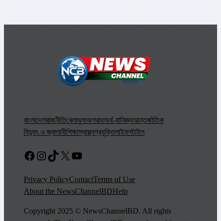
বাংলাদেশ
রাজনীতি
খেলাধুলা
অপরাধ
অর্থ-বানিজ্য
আন্তর্জাতিক
বিদ্যুৎ ও জ্বালানী
শিক্ষা
স্বাস্থ্য
প্রযুক্তি
লাইফস্টাইল
Facebook
Instagram
TikTok
X
YouTube
Privacy Policy
Contact
Terms of Use
About the NewsChannelBD
Help
Copyright 2025 © NewsChannelBD. All rights