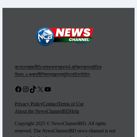
বাংলাদেশ
রাজনীতি
খেলাধুলা
অপরাধ
অর্থ-বানিজ্য
আন্তর্জাতিক
বিদ্যুৎ ও জ্বালানী
শিক্ষা
স্বাস্থ্য
প্রযুক্তি
লাইফস্টাইল
Facebook
Instagram
TikTok
X
YouTube
Privacy Policy
Contact
Terms of Use
About the NewsChannelBD
Help
Copyright 2025 © NewsChannelBD. All rights
reserved. The
NewsChannelBD
news channel is
not