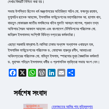
দেখার বিষয়টি নিশ্চিত করা হয়।
সভায় উপস্থিত ছিলেন ধর্ম মন্ত্রণালয়ের অতিরিক্ত সচিব মো. ফজলুর রহমান,
যুগ্মসচিব ছাদেক আহমেদ, ইসলামিক ফাউন্ডেশনের মহাপরিচালক আ. ছালাম খান,
বায়তুল মোকাররম জাতীয় মসজিদের খতিব মুফতি আবদুল মালেক, প্রধান তথ্য
অফিসার সৈয়দ আবদাল আহমেদ এবং বাংলাদেশ টেলিভিশনের পরিচালক মো.
জহিরুল ইসলামসহ সংশ্লিষ্ট বিভিন্ন দপ্তরের কর্মকর্তারা।
এছাড়া সরকারি মাদ্রাসা-ই-আলিয়া ঢাকার অধ্যক্ষ অধ্যাপক ওবায়দুল হক,
ইসলামিক ফাউন্ডেশনের পরিচালক ড. মোহাম্মদ হারুনূর রশীদ, আবহাওয়া
অধিদপ্তরের পরিচালক মো. মমিনুল ইসলাম, স্পারসোর মুখ্য বৈজ্ঞানিক কর্মকর্তা
ড. মুহাম্মদ শহিদুল ইসলামসহ ধর্মীয় ও প্রশাসনিক ব্যক্তিরা সভায় অংশ নেন।
Facebook
X
WhatsApp
WordPress
LinkedIn
Email
Share
সর্বশেষ সংবাদ
হেফাজতের আমির শাহ মুহিব্বুল্লাহ