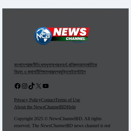
বাংলাদেশ
রাজনীতি
খেলাধুলা
অপরাধ
অর্থ-বানিজ্য
আন্তর্জাতিক
বিদ্যুৎ ও জ্বালানী
শিক্ষা
স্বাস্থ্য
প্রযুক্তি
লাইফস্টাইল
Facebook
Instagram
TikTok
X
YouTube
Privacy Policy
Contact
Terms of Use
About the NewsChannelBD
Help
Copyright 2025 © NewsChannelBD. All rights
reserved. The
NewsChannelBD
news channel is
not