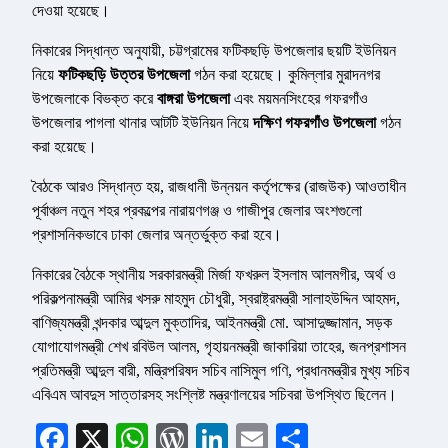
দেওয়া হয়েছে।
নিকারের সিদ্ধান্ত অনুযায়ী, চট্টগ্রামের ফটিকছড়ি উপজেলার ছয়টি ইউনিয়ন
নিয়ে
ফটিকছড়ি উত্তর উপজেলা
গঠন করা হয়েছে। কুমিল্লার মুরাদনগর
উপজেলাকে বিভক্ত করে
বাঙ্গরা উপজেলা
এবং ময়মনসিংহের গফরগাঁও
উপজেলার পাগলা থানার আটটি ইউনিয়ন নিয়ে
দক্ষিণ গফরগাঁও উপজেলা
গঠন
করা হয়েছে।
বৈঠকে আরও সিদ্ধান্ত হয়, রাজধানী উন্নয়ন কর্তৃপক্ষের (রাজউক) আওতাধীন
পূর্বাঞ্চল নতুন শহর প্রকল্পের নারায়ণগঞ্জ ও গাজীপুর জেলার অংশগুলো
প্রশাসনিকভাবে ঢাকা জেলার অন্তর্ভুক্ত করা হবে।
নিকারের বৈঠকে স্থানীয় সরকারমন্ত্রী মির্জা ফখরুল ইসলাম আলমগীর, অর্থ ও
পরিকল্পনামন্ত্রী আমির খসরু মাহমুদ চৌধুরী, স্বরাষ্ট্রমন্ত্রী সালাহউদ্দিন আহমদ,
বাণিজ্যমন্ত্রী খন্দকার আব্দুল মুক্তাদির, আইনমন্ত্রী মো. আসাদুজ্জামান, সড়ক
যোগাযোগমন্ত্রী শেখ রবিউল আলম, গৃহায়নমন্ত্রী জাকারিয়া তাহের, জনপ্রশাসন
প্রতিমন্ত্রী আব্দুল বারী, মন্ত্রিপরিষদ সচিব নাসিমুল গণি, প্রধানমন্ত্রীর মুখ্য সচিব
এবিএম আবদুস সাত্তারসহ সংশ্লিষ্ট মন্ত্রণালয়ের সচিবরা উপস্থিত ছিলেন।
Facebook
X
WhatsApp
WordPress
LinkedIn
Email
Share