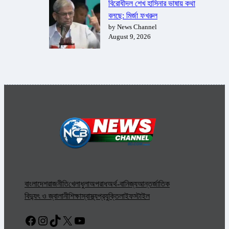
বিরোধীদল শেখ হাসিনার ভাষায় কথা
বলছে: মির্জা ফখরুল
by News Channel
August 9, 2026
বাংলাদেশ
রাজনীতি
খেলাধুলা
অপরাধ
অর্থ-বানিজ্য
আন্তর্জাতিক
বিদ্যুৎ ও জ্বালানী
শিক্ষা
স্বাস্থ্য
প্রযুক্তি
লাইফস্টাইল
Facebook
Instagram
TikTok
X
YouTube