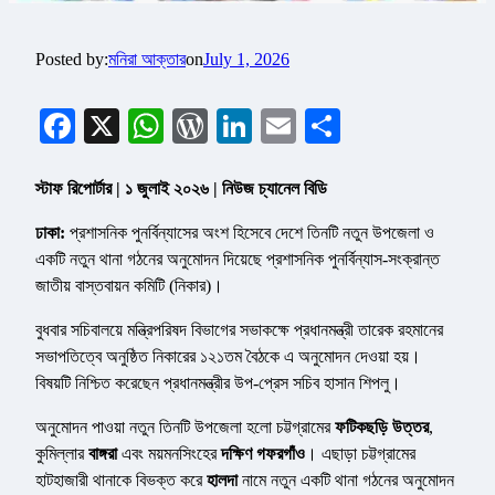
Posted by:
মনিরা আক্তার
on
July 1, 2026
Facebook
X
WhatsApp
WordPress
LinkedIn
Email
Share
স্টাফ রিপোর্টার | ১ জুলাই ২০২৬ | নিউজ চ্যানেল বিডি
ঢাকা:
প্রশাসনিক পুনর্বিন্যাসের অংশ হিসেবে দেশে তিনটি নতুন উপজেলা ও
একটি নতুন থানা গঠনের অনুমোদন দিয়েছে প্রশাসনিক পুনর্বিন্যাস-সংক্রান্ত
জাতীয় বাস্তবায়ন কমিটি (নিকার)।
বুধবার সচিবালয়ে মন্ত্রিপরিষদ বিভাগের সভাকক্ষে প্রধানমন্ত্রী তারেক রহমানের
সভাপতিত্বে অনুষ্ঠিত নিকারের ১২১তম বৈঠকে এ অনুমোদন দেওয়া হয়।
বিষয়টি নিশ্চিত করেছেন প্রধানমন্ত্রীর উপ-প্রেস সচিব হাসান শিপলু।
অনুমোদন পাওয়া নতুন তিনটি উপজেলা হলো চট্টগ্রামের
ফটিকছড়ি উত্তর
,
কুমিল্লার
বাঙ্গরা
এবং ময়মনসিংহের
দক্ষিণ গফরগাঁও
। এছাড়া চট্টগ্রামের
হাটহাজারী থানাকে বিভক্ত করে
হালদা
নামে নতুন একটি থানা গঠনের অনুমোদন