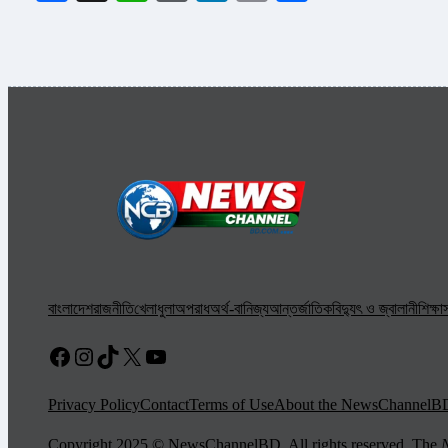
বাংলাদেশ
রাজনীতি
খেলাধুলা
অপরাধ
অর্থ-বানিজ্য
আন্তর্জাতিক
বিদ্যুৎ ও জ্বালানী
শিক্ষা
স
Facebook
Instagram
TikTok
X
YouTube
Privacy Policy
Contact
Terms of Use
About the NewsChannelB
Copyright 2025 © NewsChannelBD. All rights reserved. The
N