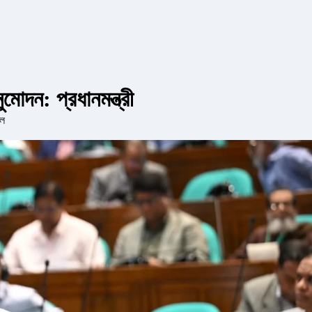
োদন: প্রধানমন্ত্রী
চল