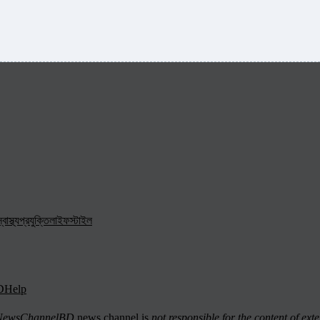
্বাস্থ্য
প্রযুক্তি
লাইফস্টাইল
D
Help
ewsChannelBD
news channel is
not responsible for the content of exte