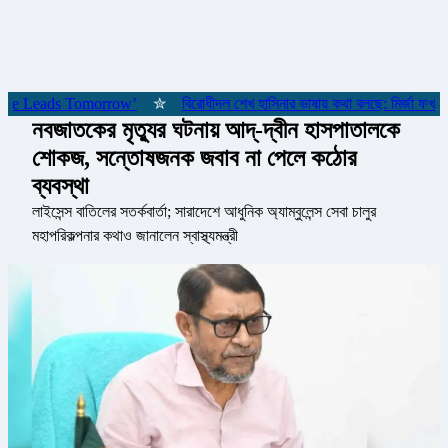
় ‘She Leads Tomorrow’
✮
বিরোধীদল শেখ হাসিনার ভাষায় কথা বলছে: মির্জা ফখরুল
নবজাতকের মৃত্যুর ঘটনায় আদ্-দ্বীন হাসপাতালকে
শোকজ, সন্তোষজনক জবাব না পেলে কঠোর
ব্যবস্থা
লাইসেন্স বাতিলের সতর্কবার্তা; সারাদেশে আধুনিক অ্যাম্বুলেন্স সেবা চালুর
মহাপরিকল্পনার কথাও জানালেন স্বাস্থ্যমন্ত্রী