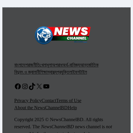
বাংলাদেশ
রাজনীতি
খেলাধুলা
অপরাধ
অর্থ-বানিজ্য
আন্তর্জাতিক
বিদ্যুৎ ও জ্বালানী
শিক্ষা
স্বাস্থ্য
প্রযুক্তি
লাইফস্টাইল
Facebook
Instagram
TikTok
X
YouTube
Privacy Policy
Contact
Terms of Use
About the NewsChannelBD
Help
Copyright 2025 © NewsChannelBD. All rights
reserved. The
NewsChannelBD
news channel is
not