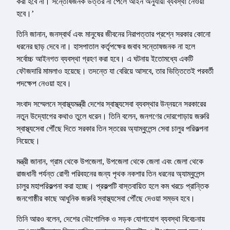
করা হবে না। সন্তোষজনক উত্তর না পেলে আইন অনুযায়ী ব্যবস্থা নেওয়া
হবে।’
তিনি জানান, জনস্বার্থ এবং মানুষের জীবনের নিরাপত্তার প্রশ্নে সরকার কোনো
ধরনের ছাড় দেবে না। হাসপাতাল কর্তৃপক্ষের জবাব সন্তোষজনক না হলে
সর্বোচ্চ আইনগত ব্যবস্থা গ্রহণ করা হবে। এ ঘটনায় ইতোমধ্যে একটি
ফৌজদারি মামলাও হয়েছে। তদন্তে যা বেরিয়ে আসবে, তার ভিত্তিতেই পরবর্তী
পদক্ষেপ নেওয়া হবে।
সংবাদ সম্মেলনে স্বাস্থ্যমন্ত্রী দেশের স্বাস্থ্যসেবা ব্যবস্থার উন্নয়নে সরকারের
নতুন উদ্যোগের কথাও তুলে ধরেন। তিনি বলেন, জনগণের দোরগোড়ায় জরুরি
স্বাস্থ্যসেবা পৌঁছে দিতে সরকার তিন স্তরের অ্যাম্বুলেন্স সেবা চালুর পরিকল্পনা
নিয়েছে।
মন্ত্রী জানান, গ্রাম থেকে উপজেলা, উপজেলা থেকে জেলা এবং জেলা থেকে
রাজধানী পর্যন্ত রোগী পরিবহনের জন্য পৃথক নকশার তিন ধরনের অ্যাম্বুলেন্স
চালুর মহাপরিকল্পনা করা হচ্ছে। প্রকল্পটি বাস্তবায়িত হলে কম খরচে প্রান্তিক
জনগোষ্ঠীর কাছে আধুনিক জরুরি স্বাস্থ্যসেবা পৌঁছে দেওয়া সম্ভব হবে।
তিনি আরও বলেন, দেশের ভৌগোলিক ও সড়ক যোগাযোগ ব্যবস্থা বিবেচনায়