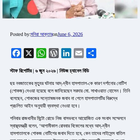
Posted by:
মনিরা আক্তার
on
June 6, 2026
Facebook
X
WhatsApp
WordPress
LinkedIn
Email
Share
স্টাফ রিপোর্টার | ৬ জুন ২০২৬ | নিউজ চ্যানেল বিডি
ছয় নবজাতকের মৃত্যুর ঘটনায় আদ্-দ্বীন হাসপাতাল-কে কারণ দর্শানোর নোটিশ
(শোকজ) দেওয়া হয়েছে বলে জানিয়েছেন সরদার মো. সাখাওয়াত হোসেন। তিনি
বলেছেন, শোকজের সন্তোষজনক জবাব না পেলে হাসপাতালটির বিরুদ্ধে
প্রচলিত আইন অনুযায়ী ব্যবস্থা নেওয়া হবে।
শনিবার রাজধানীর মিন্টো রোডে নিজ বাসভবনে আয়োজিত এক সংবাদ সম্মেলনে
স্বাস্থ্যমন্ত্রী বলেন, ‘আগামীকাল রোববার বিকেলের মধ্যে আদ্-দ্বীন
হাসপাতালকে শোকজ নোটিশের জবাব দিতে হবে, কেন তাদের লাইসেন্স বাতিল