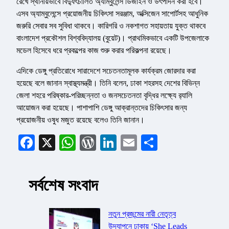
রেখে স্থানীয়ভাবে বিদ্যুৎচালিত অ্যাম্বুলেন্স ডিজাইন ও উৎপাদন করা হবে।
এসব অ্যাম্বুলেন্সে প্রয়োজনীয় চিকিৎসা সরঞ্জাম, অক্সিজেন সাপোর্টসহ আধুনিক
জরুরি সেবার সব সুবিধা থাকবে। কারিগরি ও নকশাগত সহায়তায় যুক্ত থাকবে
বাংলাদেশ প্রকৌশল বিশ্ববিদ্যালয় (বুয়েট)। প্রাথমিকভাবে একটি উপজেলাকে
মডেল হিসেবে ধরে প্রকল্পের কাজ শুরু করার পরিকল্পনা রয়েছে।
এদিকে ডেঙ্গু প্রতিরোধে সারাদেশে সচেতনতামূলক কার্যক্রম জোরদার করা
হয়েছে বলে জানান স্বাস্থ্যমন্ত্রী। তিনি বলেন, ঢাকা শহরসহ দেশের বিভিন্ন
জেলা শহরে পরিষ্কার-পরিচ্ছন্নতা ও জনসচেতনতা বৃদ্ধির লক্ষ্যে র‌্যালি
আয়োজন করা হয়েছে। পাশাপাশি ডেঙ্গু আক্রান্তদের চিকিৎসার জন্য
প্রয়োজনীয় ওষুধ মজুত রয়েছে বলেও তিনি জানান।
Facebook
X
WhatsApp
WordPress
LinkedIn
Email
Share
সর্বশেষ সংবাদ
নতুন প্রজন্মের নারী নেতৃত্ব
উদযাপনে ঢাকায় ‘She Leads