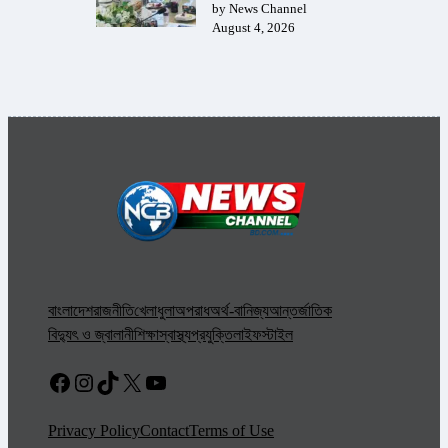
by News Channel
August 4, 2026
বাংলাদেশ
রাজনীতি
খেলাধুলা
অপরাধ
অর্থ-বানিজ্য
আন্তর্জাতিক
বিদ্যুৎ ও জ্বালানী
শিক্ষা
স্বাস্থ্য
প্রযুক্তি
লাইফস্টাইল
Facebook
Instagram
TikTok
X
YouTube
Privacy Policy
Contact
Terms of Use