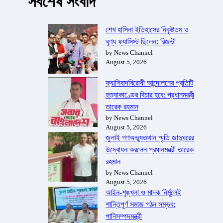
সর্বশেষ সংবাদ
শেখ হাসিনা ইতিহাসের নিকৃষ্টতম ও
ঘৃণ্য ফ্যাসিস্ট ছিলেন: রিজভী
by News Channel
August 5, 2026
ফ্যাসিবাদবিরোধী আন্দোলনের প্রতিটি
হত্যাকাণ্ডের বিচার হবে: প্রধানমন্ত্রী
তারেক রহমান
by News Channel
August 5, 2026
জুলাই গণঅভ্যুত্থান স্মৃতি জাদুঘরের
উদ্বোধন করলেন প্রধানমন্ত্রী তারেক
রহমান
by News Channel
August 5, 2026
আইন-শৃঙ্খলা ও মাদক নির্মূলেই
শান্তিপূর্ণ সমাজ গঠন সম্ভব:
পানিসম্পদমন্ত্রী