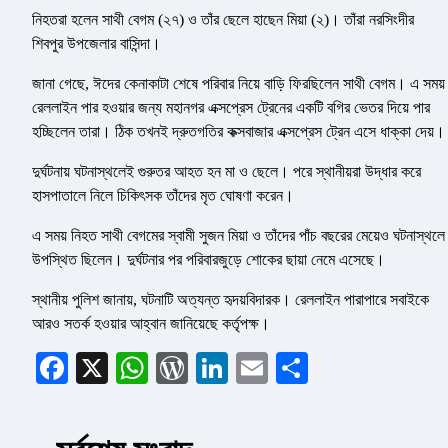
নিহতরা হলেন সাথী বেগম (২৭) ও তাঁর ছেলে হাছেন মিয়া (২)। তাঁরা নরসিংদীর
শিবপুর উপজেলার বাসিন্দা।
জানা গেছে, ঈদের কেনাকাটা শেষে পরিবার নিয়ে বাড়ি ফিরছিলেন সাথী বেগম। এ সময়
রেললাইন পার হওয়ার জন্য মহানগর এক্সপ্রেস ট্রেনের একটি বগির ভেতর দিয়ে পার
হচ্ছিলেন তারা। ঠিক তখনই দ্রুতগতির কক্সবাজার এক্সপ্রেস ট্রেন এসে ধাক্কা দেয়।
দুর্ঘটনায় ঘটনাস্থলেই গুরুতর আহত হন মা ও ছেলে। পরে স্থানীয়রা উদ্ধার করে
হাসপাতালে নিলে চিকিৎসক তাঁদের মৃত ঘোষণা করেন।
এ সময় নিহত সাথী বেগমের স্বামী সুজন মিয়া ও তাঁদের পাঁচ বছরের মেয়েও ঘটনাস্থলে
উপস্থিত ছিলেন। দুর্ঘটনার পর পরিবারজুড়ে শোকের ছায়া নেমে এসেছে।
স্থানীয় পুলিশ জানায়, ঘটনাটি অত্যন্ত হৃদয়বিদারক। রেললাইন পারাপারে সবাইকে
আরও সতর্ক হওয়ার আহ্বান জানিয়েছে কর্তৃপক্ষ।
Facebook
X
WhatsApp
WordPress
LinkedIn
Email
Share