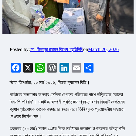
Posted by:
মো: মিজানুর রহমান বিশেষ প্রতিনিধি
on
March 20, 2026
Facebook
X
WhatsApp
WordPress
LinkedIn
Email
Share
স্টাফ রিপোর্টার, ২০ মার্চ ২০২৬, নিউজ চ্যানেল বিডি।
নাটোরের নলডাঙ্গায় অসহায় সেলিনা বেগমের পরিবারের পাশে দাঁড়িয়েছে ‘আমরা
বিএনপি পরিবার’। একটি হৃদয়স্পর্শী প্রতিবেদন প্রকাশের পর বিষয়টি সংগঠনের
প্রধান পৃষ্ঠপোষক তারেক রহমানের নজরে এলে তিনি দ্রুত প্রয়োজনীয় সহায়তা
দেওয়ার নির্দেশ দেন।
শুক্রবার (২০ মার্চ) সকাল ১১টার দিকে নাটোরের নলডাঙ্গা উপজেলার আঁচড়াখালি
সংলগ্ন এলাকায় সেলিনা বেগমের বাড়িতে যান ‘আমরা বিএনপি পরিবার’-এর