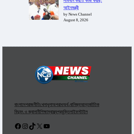
লাভবান করতে কাজ করছি:
আইনমন্ত্রী
by News Channel
August 8, 2026
বাংলাদেশ
রাজনীতি
খেলাধুলা
অপরাধ
অর্থ-বানিজ্য
আন্তর্জাতিক
বিদ্যুৎ ও জ্বালানী
শিক্ষা
স্বাস্থ্য
প্রযুক্তি
লাইফস্টাইল
Facebook
Instagram
TikTok
X
YouTube