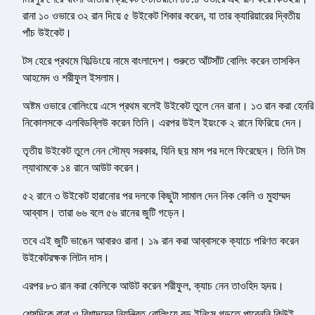
রানা ১০ ওভারে ৩২ রান দিয়ে ৫ উইকেট শিকার করেন, যা তার ক্যারিয়ারের দ্বিতীয়
পাঁচ উইকেট।
টস হেরে প্রথমে ফিল্ডিংয়ে নামে বাংলাদেশ। শুরুতে আঁটসাঁট বোলিং করেন তাসকিন
আহমেদ ও শরীফুল ইসলাম।
অষ্টম ওভারে বোলিংয়ে এসে প্রথম বলেই উইকেট তুলে নেন রানা। ১৩ রান করা হেনরি
নিকোলসকে এলবিডব্লিউ করেন তিনি। এরপর উইল ইয়ংকে ২ রানে ফিরিয়ে দেন।
তৃতীয় উইকেট তুলে নেন সৌম্য সরকার, যিনি ছয় মাস পর দলে ফিরেছেন। তিনি টম
ল্যাথামকে ১৪ রানে আউট করেন।
৫২ রানে ৩ উইকেট হারানোর পর দলকে কিছুটা সামাল দেন নিক কেলি ও মুহাম্মদ
আব্বাস। তারা ৬৬ বলে ৫৬ রানের জুটি গড়েন।
তবে এই জুটি ভাঙেন আবারও রানা। ১৯ রান করা আব্বাসকে ক্যাচে পরিণত করেন
উইকেটরক্ষক লিটন দাস।
এরপর ৮৩ রান করা কেলিকে আউট করেন শরীফুল, ক্যাচ নেন তাওহিদ হৃদয়।
শেষদিকে রানা ও রিশাদদের নিয়ন্ত্রিত বোলিংয়ে বড় ইনিংস গড়তে পারেননি কিউই