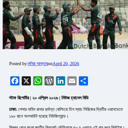
Posted by:
মনিরা আক্তার
on
April 20, 2026
Facebook
X
WhatsApp
WordPress
LinkedIn
Email
Share
স্টাফ রিপোর্টার | ২০ এপ্রিল ২০২৬ | নিউজ চ্যানেল বিডি
ঢাকা:
পেসার নাহিদ রানার দুর্দান্ত বোলিংয়ে তিন ম্যাচ সিরিজের দ্বিতীয় ওয়ানডেতে
১৯৮ রানে অলআউট হয়েছে নিউজিল্যান্ড।
মিরপুর শেরে বাংলা জাতীয় ক্রিকেট স্টেডিয়ামে ৪৮.৪ ওভারে এই রান করে কিউইরা।