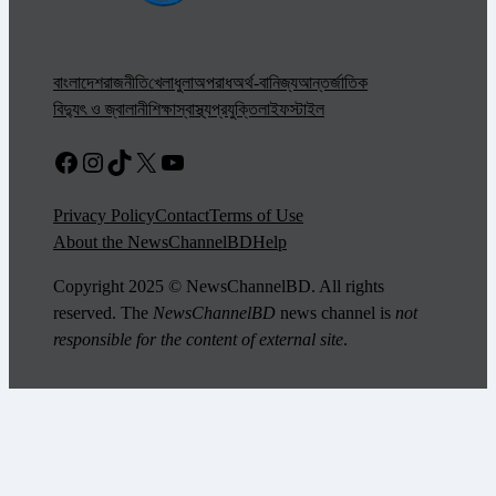
বাংলাদেশ
রাজনীতি
খেলাধুলা
অপরাধ
অর্থ-বানিজ্য
আন্তর্জাতিক
বিদ্যুৎ ও জ্বালানী
শিক্ষা
স্বাস্থ্য
প্রযুক্তি
লাইফস্টাইল
Facebook
Instagram
TikTok
X
YouTube
Privacy Policy
Contact
Terms of Use
About the NewsChannelBD
Help
Copyright 2025 © NewsChannelBD. All rights
reserved. The
NewsChannelBD
news channel is
not
responsible for the content of external site
.