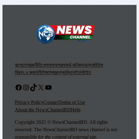
বাংলাদেশ
রাজনীতি
খেলাধুলা
অপরাধ
অর্থ-বানিজ্য
আন্তর্জাতিক
বিদ্যুৎ ও জ্বালানী
শিক্ষা
স্বাস্থ্য
প্রযুক্তি
লাইফস্টাইল
Facebook
Instagram
TikTok
X
YouTube
Privacy Policy
Contact
Terms of Use
About the NewsChannelBD
Help
Copyright 2025 © NewsChannelBD. All rights
reserved. The
NewsChannelBD
news channel is
not
responsible for the content of external site
.