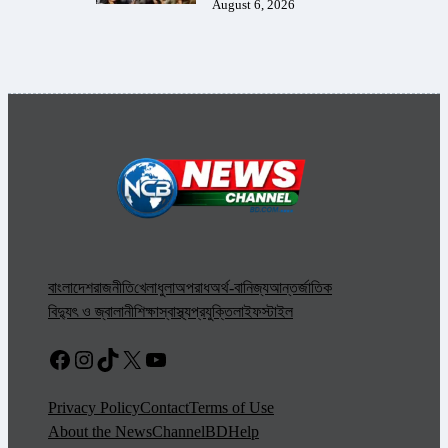
August 6, 2026
বাংলাদেশ
রাজনীতি
খেলাধুলা
অপরাধ
অর্থ-বানিজ্য
আন্তর্জাতিক
বিদ্যুৎ ও জ্বালানী
শিক্ষা
স্বাস্থ্য
প্রযুক্তি
লাইফস্টাইল
Facebook
Instagram
TikTok
X
YouTube
Privacy Policy
Contact
Terms of Use
About the NewsChannelBD
Help