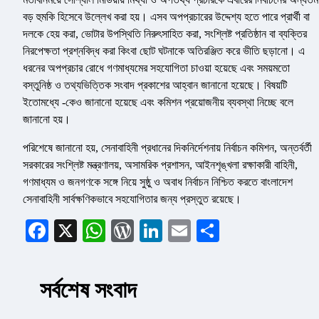
বড় হুমকি হিসেবে উল্লেখ করা হয়। এসব অপপ্রচারের উদ্দেশ্য হতে পারে প্রার্থী বা
দলকে হেয় করা, ভোটার উপস্থিতি নিরুৎসাহিত করা, সংশ্লিষ্ট প্রতিষ্ঠান বা ব্যক্তির
নিরপেক্ষতা প্রশ্নবিদ্ধ করা কিংবা ছোট ঘটনাকে অতিরঞ্জিত করে ভীতি ছড়ানো। এ
ধরনের অপপ্রচার রোধে গণমাধ্যমের সহযোগিতা চাওয়া হয়েছে এবং সময়মতো
বস্তুনিষ্ঠ ও তথ্যভিত্তিক সংবাদ প্রকাশের আহ্বান জানানো হয়েছে। বিষয়টি
ইতোমধ্যে -কেও জানানো হয়েছে এবং কমিশন প্রয়োজনীয় ব্যবস্থা নিচ্ছে বলে
জানানো হয়।
পরিশেষে জানানো হয়, সেনাবাহিনী প্রধানের দিকনির্দেশনায় নির্বাচন কমিশন, অন্তর্বর্তী
সরকারের সংশ্লিষ্ট মন্ত্রণালয়, অসামরিক প্রশাসন, আইনশৃঙ্খলা রক্ষাকারী বাহিনী,
গণমাধ্যম ও জনগণকে সঙ্গে নিয়ে সুষ্ঠু ও অবাধ নির্বাচন নিশ্চিত করতে বাংলাদেশ
সেনাবাহিনী সার্বক্ষণিকভাবে সহযোগিতার জন্য প্রস্তুত রয়েছে।
Facebook
X
WhatsApp
WordPress
LinkedIn
Email
Share
সর্বশেষ সংবাদ