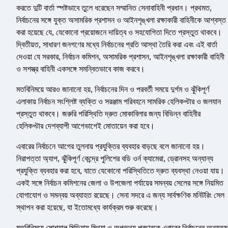
করতে দুটি বার্তা স্পষ্টভাবে তুলে ধরেছেন সম্মানিত সেনাবাহিনী প্রধান। প্রথমত,
নির্বাচনের সঙ্গে যুক্ত অসামরিক প্রশাসন ও আইনশৃঙ্খলা রক্ষাকারী বাহিনীকে আশ্বস্ত
করা হয়েছে যে, যেকোনো প্রয়োজনে দায়িত্ব ও সহযোগিতা দিতে প্রস্তুত থাকবে।
দ্বিতীয়ত, সাধারণ জনগণের মধ্যে নির্বাচনের প্রতি আস্থা তৈরি করা এবং এই বার্তা
দেওয়া যে সরকার, নির্বাচন কমিশন, অসামরিক প্রশাসন, আইনশৃঙ্খলা রক্ষাকারী বাহিনী
ও সশস্ত্র বাহিনী একসঙ্গে সমন্বিতভাবে কাজ করবে।
মতবিনিময়ে আরও জানানো হয়, নির্বাচনের দিন ও পরবর্তী সময়ে দুর্গম ও ঝুঁকিপূর্ণ
এলাকায় নির্বাচন সংশ্লিষ্ট ব্যক্তি ও সরঞ্জাম পরিবহনে সামরিক হেলিকপ্টার ও জলযান
প্রস্তুত থাকবে। জরুরি পরিস্থিতি দ্রুত মোকাবিলার জন্য বিভিন্ন বাহিনীর
হেলিকপ্টার দেশব্যাপী আগেভাগেই মোতায়েন করা হবে।
এবারের নির্বাচনে আগের তুলনায় প্রযুক্তির ব্যবহার বাড়ছে বলে জানানো হয়।
নিরাপত্তা অ্যাপ, ঝুঁকিপূর্ণ কেন্দ্রে পুলিশের বডি ওর্ন ক্যামেরা, ড্রোনসহ অন্যান্য
প্রযুক্তি ব্যবহার করা হবে, যাতে যেকোনো পরিস্থিতিতে দ্রুত ব্যবস্থা নেওয়া যায়।
একই সঙ্গে নির্বাচন কমিশনের জেলা ও উপজেলা পর্যায়ের সমন্বয় সেলের সঙ্গে নিয়মিত
যোগাযোগ ও সমন্বয় অব্যাহত রয়েছে। সেনা সদরে এ জন্য সার্বক্ষণিক মনিটরিং সেল
স্থাপন করা হয়েছে, যা ইতোমধ্যে কার্যক্রম শুরু করেছে।
মতবিনিময়ে সোশ্যাল মিডিয়ায় মিথ্যা ও অপতথ্য প্রচারকে এবারের নির্বাচনের অন্যতম