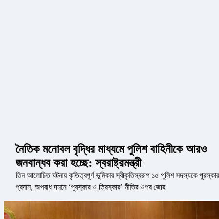
নৈতিক মনোবল বৃদ্ধির মাধ্যমে পুলিশ বাহিনীকে আরও
জনবান্ধব করা হচ্ছে: স্বরাষ্ট্রমন্ত্রী
তিন আলোচিত ঘটনায় কৃতিত্বপূর্ণ ভূমিকার স্বীকৃতিস্বরূপ ১৫ পুলিশ সদস্যকে পুরস্কার
প্রদান, অপরাধ দমনে ‘পুরস্কার ও তিরস্কার’ নীতির ওপর জোর