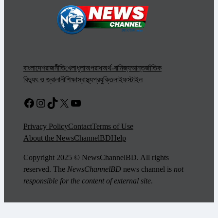
বাংলাদেশ
রাজনীতি
খেলাধুলা
অপরাধ
অর্থ-বানিজ্য
আন্তর্জাতিক
বিদ্যুৎ ও জ্বালানী
শিক্ষা
স্বাস্থ্য
প্রযুক্তি
লাইফস্টাইল
Facebook
Instagram
TikTok
X
YouTube
Privacy Policy
Contact
Terms of Use
About the NewsChannelBD
Help
Copyright 2025 © NewsChannelBD. All rights
reserved. The
NewsChannelBD
news channel is
not
responsible for the content of external site
.