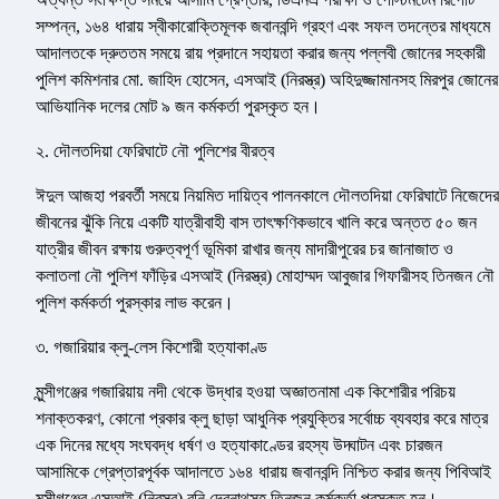
সম্পন্ন, ১৬৪ ধারায় স্বীকারোক্তিমূলক জবানবন্দি গ্রহণ এবং সফল তদন্তের মাধ্যমে
আদালতকে দ্রুততম সময়ে রায় প্রদানে সহায়তা করার জন্য পল্লবী জোনের সহকারী
পুলিশ কমিশনার মো. জাহিদ হোসেন, এসআই (নিরস্ত্র) অহিদুজ্জামানসহ মিরপুর জোনের
আভিযানিক দলের মোট ৯ জন কর্মকর্তা পুরস্কৃত হন।
২. দৌলতদিয়া ফেরিঘাটে নৌ পুলিশের বীরত্ব
ঈদুল আজহা পরবর্তী সময়ে নিয়মিত দায়িত্ব পালনকালে দৌলতদিয়া ফেরিঘাটে নিজেদের
জীবনের ঝুঁকি নিয়ে একটি যাত্রীবাহী বাস তাৎক্ষণিকভাবে খালি করে অন্তত ৫০ জন
যাত্রীর জীবন রক্ষায় গুরুত্বপূর্ণ ভূমিকা রাখার জন্য মাদারীপুরের চর জানাজাত ও
কলাতলা নৌ পুলিশ ফাঁড়ির এসআই (নিরস্ত্র) মোহাম্মদ আবুজার গিফারীসহ তিনজন নৌ
পুলিশ কর্মকর্তা পুরস্কার লাভ করেন।
৩. গজারিয়ার ক্লু-লেস কিশোরী হত্যাকাণ্ড
মুন্সীগঞ্জের গজারিয়ায় নদী থেকে উদ্ধার হওয়া অজ্ঞাতনামা এক কিশোরীর পরিচয়
শনাক্তকরণ, কোনো প্রকার ক্লু ছাড়া আধুনিক প্রযুক্তির সর্বোচ্চ ব্যবহার করে মাত্র
এক দিনের মধ্যে সংঘবদ্ধ ধর্ষণ ও হত্যাকাণ্ডের রহস্য উদ্ঘাটন এবং চারজন
আসামিকে গ্রেপ্তারপূর্বক আদালতে ১৬৪ ধারায় জবানবন্দি নিশ্চিত করার জন্য পিবিআই
মুন্সীগঞ্জের এসআই (নিরস্ত্র) রনি দেবনাথসহ তিনজন কর্মকর্তা পুরস্কৃত হন।