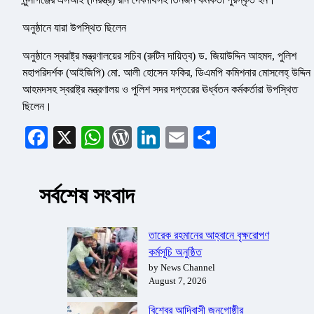
অনুষ্ঠানে যারা উপস্থিত ছিলেন
অনুষ্ঠানে স্বরাষ্ট্র মন্ত্রণালয়ের সচিব (রুটিন দায়িত্ব) ড. জিয়াউদ্দিন আহমদ, পুলিশ
মহাপরিদর্শক (আইজিপি) মো. আলী হোসেন ফকির, ডিএমপি কমিশনার মোসলেহ্ উদ্দিন
আহমদসহ স্বরাষ্ট্র মন্ত্রণালয় ও পুলিশ সদর দপ্তরের ঊর্ধ্বতন কর্মকর্তারা উপস্থিত
ছিলেন।
Facebook
X
WhatsApp
WordPress
LinkedIn
Email
Share
সর্বশেষ সংবাদ
তারেক রহমানের আহ্বানে বৃক্ষরোপণ
কর্মসূচি অনুষ্ঠিত
by News Channel
August 7, 2026
বিশ্বের আদিবাসী জনগোষ্ঠীর