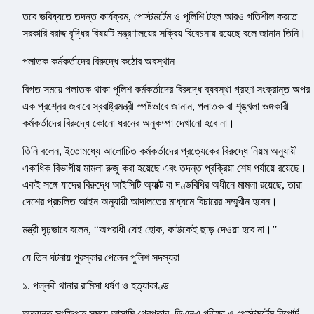
তবে ভবিষ্যতে তদন্ত কার্যক্রম, পোস্টমর্টেম ও পুলিশি টহল আরও গতিশীল করতে
সরকারি বরাদ্দ বৃদ্ধির বিষয়টি মন্ত্রণালয়ের সক্রিয় বিবেচনায় রয়েছে বলে জানান তিনি।
পলাতক কর্মকর্তাদের বিরুদ্ধে কঠোর অবস্থান
বিগত সময়ে পলাতক থাকা পুলিশ কর্মকর্তাদের বিরুদ্ধে ব্যবস্থা গ্রহণ সংক্রান্ত অপর
এক প্রশ্নের জবাবে স্বরাষ্ট্রমন্ত্রী স্পষ্টভাবে জানান, পলাতক বা শৃঙ্খলা ভঙ্গকারী
কর্মকর্তাদের বিরুদ্ধে কোনো ধরনের অনুকম্পা দেখানো হবে না।
তিনি বলেন, ইতোমধ্যে আলোচিত কর্মকর্তাদের প্রত্যেকের বিরুদ্ধে নিয়ম অনুযায়ী
একাধিক বিভাগীয় মামলা রুজু করা হয়েছে এবং তদন্ত প্রক্রিয়া শেষ পর্যায়ে রয়েছে।
একই সঙ্গে যাদের বিরুদ্ধে আইসিটি অ্যাক্ট বা দণ্ডবিধির অধীনে মামলা রয়েছে, তারা
দেশের প্রচলিত আইন অনুযায়ী আদালতের মাধ্যমে বিচারের সম্মুখীন হবেন।
মন্ত্রী দৃঢ়ভাবে বলেন, “অপরাধী যেই হোক, কাউকেই ছাড় দেওয়া হবে না।”
যে তিন ঘটনায় পুরস্কার পেলেন পুলিশ সদস্যরা
১. পল্লবী থানার রামিসা ধর্ষণ ও হত্যাকাণ্ড
অত্যন্ত সংক্ষিপ্ত সময়ে আসামি গ্রেপ্তার, ডিএনএ পরীক্ষা ও পোস্টমর্টেম রিপোর্ট