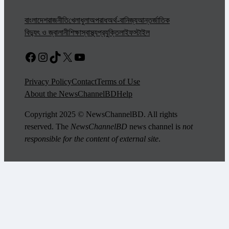
বাংলাদেশ
রাজনীতি
খেলাধুলা
অপরাধ
অর্থ-বানিজ্য
আন্তর্জাতিক
বিদ্যুৎ ও জ্বালানী
শিক্ষা
স্বাস্থ্য
প্রযুক্তি
লাইফস্টাইল
Facebook
Instagram
TikTok
X
YouTube
Privacy Policy
Contact
Terms of Use
About the NewsChannelBD
Help
Copyright 2025 © NewsChannelBD. All rights
reserved. The
NewsChannelBD
news channel is
not
responsible for the content of external site
.