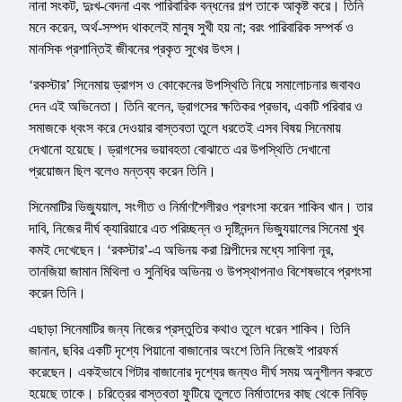
নানা সংকট, দুঃখ-বেদনা এবং পারিবারিক বন্ধনের গল্প তাকে আকৃষ্ট করে। তিনি
মনে করেন, অর্থ-সম্পদ থাকলেই মানুষ সুখী হয় না; বরং পারিবারিক সম্পর্ক ও
মানসিক প্রশান্তিই জীবনের প্রকৃত সুখের উৎস।
‘রকস্টার’ সিনেমায় ড্রাগস ও কোকেনের উপস্থিতি নিয়ে সমালোচনার জবাবও
দেন এই অভিনেতা। তিনি বলেন, ড্রাগসের ক্ষতিকর প্রভাব, একটি পরিবার ও
সমাজকে ধ্বংস করে দেওয়ার বাস্তবতা তুলে ধরতেই এসব বিষয় সিনেমায়
দেখানো হয়েছে। ড্রাগসের ভয়াবহতা বোঝাতে এর উপস্থিতি দেখানো
প্রয়োজন ছিল বলেও মন্তব্য করেন তিনি।
সিনেমাটির ভিজ্যুয়াল, সংগীত ও নির্মাণশৈলীরও প্রশংসা করেন শাকিব খান। তার
দাবি, নিজের দীর্ঘ ক্যারিয়ারে এত পরিচ্ছন্ন ও দৃষ্টিনন্দন ভিজ্যুয়ালের সিনেমা খুব
কমই দেখেছেন। ‘রকস্টার’-এ অভিনয় করা শিল্পীদের মধ্যে সাবিলা নূর,
তানজিয়া জামান মিথিলা ও সুনিধির অভিনয় ও উপস্থাপনাও বিশেষভাবে প্রশংসা
করেন তিনি।
এছাড়া সিনেমাটির জন্য নিজের প্রস্তুতির কথাও তুলে ধরেন শাকিব। তিনি
জানান, ছবির একটি দৃশ্যে পিয়ানো বাজানোর অংশে তিনি নিজেই পারফর্ম
করেছেন। একইভাবে গিটার বাজানোর দৃশ্যের জন্যও দীর্ঘ সময় অনুশীলন করতে
হয়েছে তাকে। চরিত্রের বাস্তবতা ফুটিয়ে তুলতে নির্মাতাদের কাছ থেকে নিবিড়