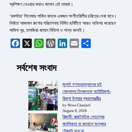
প্রশিক্ষণ নেওয়ার কথাও জানান এই তারকা।
‘রকস্টার’ সিনেমায় শাকিব খানকে একজন সংগীতশিল্পীর চরিত্রে দেখা যাবে।
নির্মাতা আজমান রুশোর পরিচালনায় নির্মিত ছবিটিতে আরও অভিনয় করেছেন
সাবিলা নূর, তানজিয়া জামান মিথিলা ও পান্থ কানাই।
Facebook
X
WhatsApp
WordPress
LinkedIn
Email
Share
সর্বশেষ সংবাদ
জুলাই গণঅভ্যুত্থানের দুই
যোদ্ধাসহ তিনজনকে অটোরিকশা-
রিকশা উপহার প্রধানমন্ত্রীর
by News Channel
August 8, 2026
রিজভী: রাজনৈতিক নেতৃত্বের
মানসিকতা না বদলালে সংস্কার
টেকসই হবে না