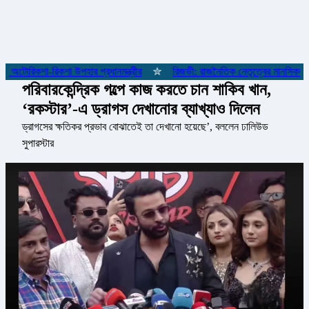
অটোরিকশা-রিকশা উপহার প্রধানমন্ত্রীর
✮
রিজভী: রাজনৈতিক নেতৃত্বের মানসিকতা না
পরিবারকেন্দ্রিক গল্পে কাজ করতে চান শাকিব খান,
‘রকস্টার’-এ ড্রাগস দেখানোর ব্যাখ্যাও দিলেন
ড্রাগসের ক্ষতিকর প্রভাব বোঝাতেই তা দেখানো হয়েছে’, বললেন ঢালিউড
সুপারস্টার