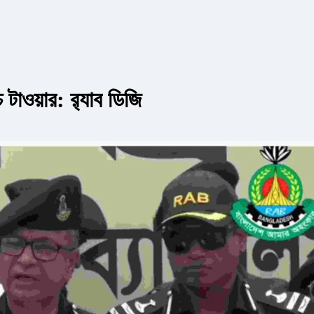
 টাওয়ার: র‌্যাব ডিজি