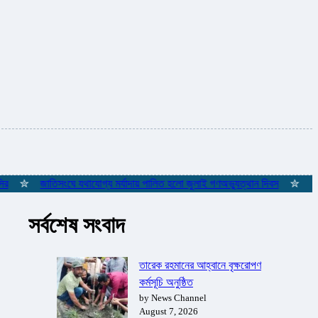
✮
জাতিসংঘে যথাযোগ্য মর্যাদায় পালিত হলো জুলাই গণঅভ্যুত্থান দিবস
✮
ইস্তাম্
সর্বশেষ সংবাদ
তারেক রহমানের আহ্বানে বৃক্ষরোপণ
কর্মসূচি অনুষ্ঠিত
by News Channel
August 7, 2026