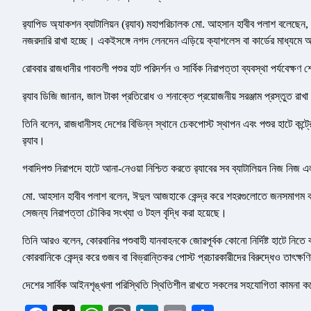
র‌্যাপিড অ্যাকশন ব্যাটালিয়ন (র‌্যাব) মহাপরিচালক মো. আহসান হাবীব পলাশ বলেছেন, 
নজরদারি রাখা হচ্ছে। একইসঙ্গে নগদ লেনদেন এড়িয়ে ক্যাশলেস বা কার্ডের মাধ্যমে
রোববার রাজধানীর গাবতলী পশুর হাট পরিদর্শন ও সার্বিক নিরাপত্তা ব্যবস্থা পর্যবেক্
র‌্যাব ডিজি জানান, জাল টাকা প্রতিরোধ ও শনাক্তে প্রয়োজনীয় সরঞ্জাম প্রস্তুত র
তিনি বলেন, রাজধানীসহ দেশের বিভিন্ন স্থানে চেকপোস্ট স্থাপন এবং পশুর হাটে কন্ট্
র‌্যাব।
গবাদিপশু নিরাপদে হাটে আনা-নেওয়া নিশ্চিত করতে র‌্যাবের সব ব্যাটালিয়ন নিজ ন
মো. আহসান হাবীব পলাশ বলেন, ঈদুল আজহাকে কেন্দ্র করে শহরগুলোতে জনসমাগম কমে 
সেজন্য নিরাপত্তা চৌকির সংখ্যা ও টহল বৃদ্ধি করা হয়েছে।
তিনি আরও বলেন, কোরবানির পশুবাহী যানবাহনকে জোরপূর্বক কোনো নির্দিষ্ট হাটে নিত
কোরবানিকে কেন্দ্র করে গুজব বা বিভ্রান্তিকর পোস্ট প্রচারকারীদের বিরুদ্ধেও তাৎক্ষ
দেশের সার্বিক আইনশৃঙ্খলা পরিস্থিতি স্থিতিশীল রাখতে সকলের সহযোগিতা কামনা কর