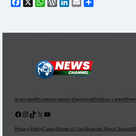
Facebook
X
WhatsApp
WordPress
LinkedIn
Email
Share
বাংলাদেশ
রাজনীতি
খেলাধুলা
অপরাধ
অর্থ-বানিজ্য
আন্তর্জাতিক
বিদ্যুৎ ও জ্বালানী
শিক্ষা
স
Facebook
Instagram
TikTok
X
YouTube
Privacy Policy
Contact
Terms of Use
About the NewsChannelB