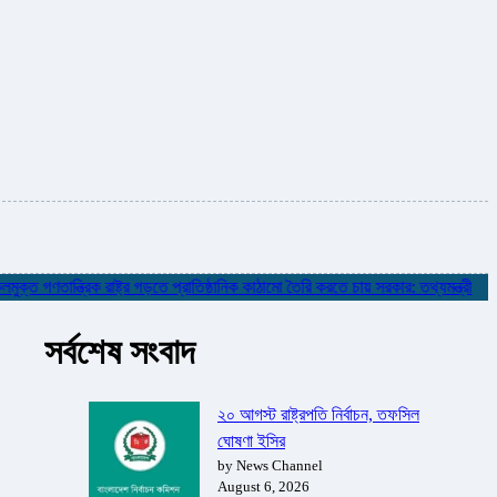
গণতান্ত্রিক রাষ্ট্র গড়তে প্রাতিষ্ঠানিক কাঠামো তৈরি করতে চায় সরকার: তথ্যমন্ত্রী
✮
ন
সর্বশেষ সংবাদ
২০ আগস্ট রাষ্ট্রপতি নির্বাচন, তফসিল
ঘোষণা ইসির
by News Channel
August 6, 2026