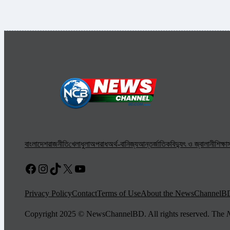
বাংলাদেশ
রাজনীতি
খেলাধুলা
অপরাধ
অর্থ-বানিজ্য
আন্তর্জাতিক
বিদ্যুৎ ও জ্বালানী
শিক্ষা
স
Facebook
Instagram
TikTok
X
YouTube
Privacy Policy
Contact
Terms of Use
About the NewsChannelB
Copyright 2025 © NewsChannelBD. All rights reserved. The
N