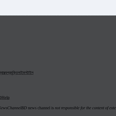
্বাস্থ্য
প্রযুক্তি
লাইফস্টাইল
D
Help
ewsChannelBD
news channel is
not responsible for the content of exte