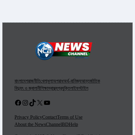
বাংলাদেশ
রাজনীতি
খেলাধুলা
অপরাধ
অর্থ-বানিজ্য
আন্তর্জাতিক
বিদ্যুৎ ও জ্বালানী
শিক্ষা
স্বাস্থ্য
প্রযুক্তি
লাইফস্টাইল
Facebook
Instagram
TikTok
X
YouTube
Privacy Policy
Contact
Terms of Use
About the NewsChannelBD
Help