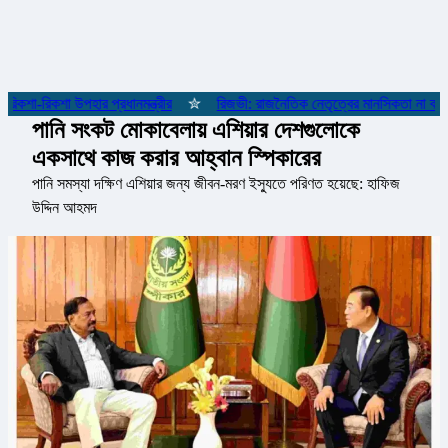
া-রিকশা উপহার প্রধানমন্ত্রীর
✮
রিজভী: রাজনৈতিক নেতৃত্বের মানসিকতা না বদলাল
পানি সংকট মোকাবেলায় এশিয়ার দেশগুলোকে
একসাথে কাজ করার আহ্বান স্পিকারের
পানি সমস্যা দক্ষিণ এশিয়ার জন্য জীবন-মরণ ইস্যুতে পরিণত হয়েছে: হাফিজ
উদ্দিন আহমদ