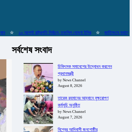
✮
২০ আগস্ট রাষ্ট্রপতি নির্বাচন, তফসিল ঘোষণা ইসির
✮
জাতিসংঘে যথাযোগ্য মর্যা
সর্বশেষ সংবাদ
চিকিৎসক সমাবেশের উদ্বোধন করলেন
প্রধানমন্ত্রী
by News Channel
August 8, 2026
তারেক রহমানের আহ্বানে বৃক্ষরোপণ
কর্মসূচি অনুষ্ঠিত
by News Channel
August 7, 2026
বিশ্বের আদিবাসী জনগোষ্ঠীর