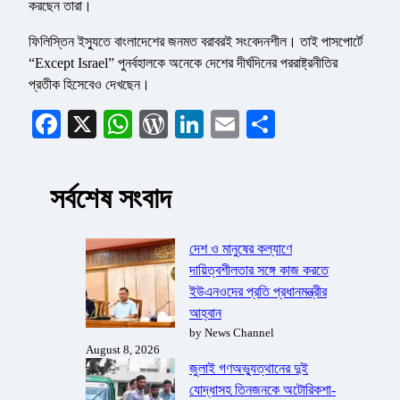
করছেন তারা।
ফিলিস্তিন ইস্যুতে বাংলাদেশের জনমত বরাবরই সংবেদনশীল। তাই পাসপোর্টে
“Except Israel” পুনর্বহালকে অনেকে দেশের দীর্ঘদিনের পররাষ্ট্রনীতির
প্রতীক হিসেবেও দেখছেন।
Facebook
X
WhatsApp
WordPress
LinkedIn
Email
Share
সর্বশেষ সংবাদ
দেশ ও মানুষের কল্যাণে
দায়িত্বশীলতার সঙ্গে কাজ করতে
ইউএনওদের প্রতি প্রধানমন্ত্রীর
আহ্বান
by News Channel
August 8, 2026
জুলাই গণঅভ্যুত্থানের দুই
যোদ্ধাসহ তিনজনকে অটোরিকশা-